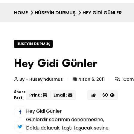
HOME
HÜSEYIN DURMUŞ
HEY GIDI GÜNLER
HÜSEYIN DURMUŞ
Hey Gidi Günler
By - Huseyindurmus
Nisan 6, 2011
Comm
Share
Print :
Email :
60
Post:
Hey Gidi Günler
Günlerdir sabrımın denenmesine,
Doldu dolacak, taştı taşacak sesine,