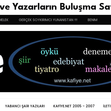
 ve Yazarların Buluşma Sa
MELEK
GERÇEK SOYKIRIMCI YUNANISTAN !!!
BENIM BUGÜN
YABANCI ŞAIR YAZILARI
KAFIYE.NET 2005 – 2007
İLET