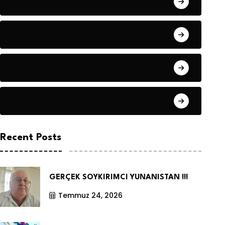
Hanife KÜÇÜK
Hüseyin DURMUŞ
Hüseyin DURMUŞ
Öyküler
Recent Posts
GERÇEK SOYKIRIMCI YUNANISTAN !!!
Temmuz 24, 2026