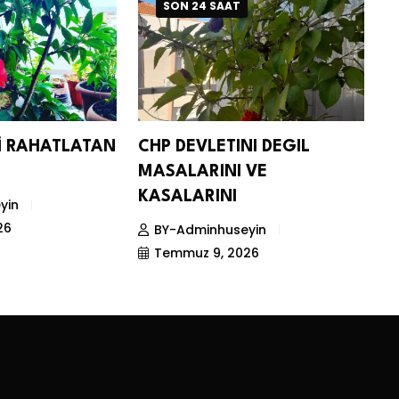
SON 24 SAAT
Nİ RAHATLATAN
CHP DEVLETINI DEGIL
D
MASALARINI VE
S
KASALARINI
yin
26
BY-Adminhuseyin
Temmuz 9, 2026