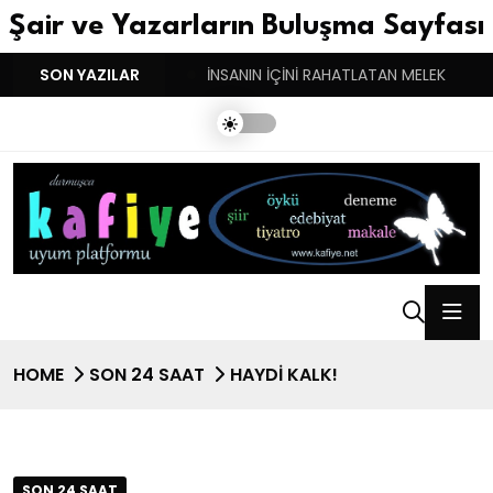
Şair ve Yazarların Buluşma Sayfası
YGULARIN BASARINDIR!
SON YAZILAR
İNSANIN İÇİNİ RAHATLATAN MELEK
HOME
SON 24 SAAT
HAYDI KALK!
SON 24 SAAT