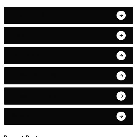
Bilgin ERDOĞAN
Fıkra
Hanife KÜÇÜK
Hüseyin DURMUŞ
Hüseyin DURMUŞ
Öyküler