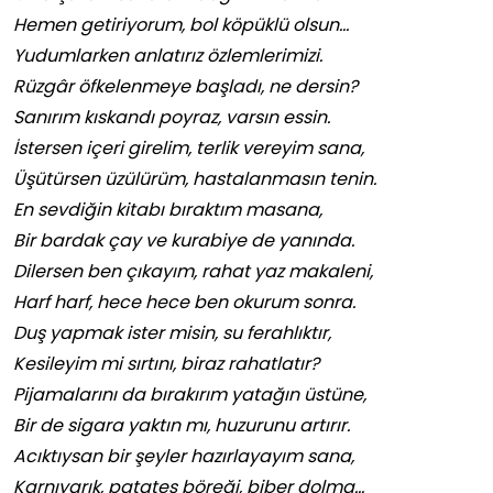
Hemen getiriyorum, bol köpüklü olsun…
Yudumlarken anlatırız özlemlerimizi.
Rüzgâr öfkelenmeye başladı, ne dersin?
Sanırım kıskandı poyraz, varsın essin.
İstersen içeri girelim, terlik vereyim sana,
Üşütürsen üzülürüm, hastalanmasın tenin.
En sevdiğin kitabı bıraktım masana,
Bir bardak çay ve kurabiye de yanında.
Dilersen ben çıkayım, rahat yaz makaleni,
Harf harf, hece hece ben okurum sonra.
Duş yapmak ister misin, su ferahlıktır,
Kesileyim mi sırtını, biraz rahatlatır?
Pijamalarını da bırakırım yatağın üstüne,
Bir de sigara yaktın mı, huzurunu artırır.
Acıktıysan bir şeyler hazırlayayım sana,
Karnıyarık, patates böreği, biber dolma…