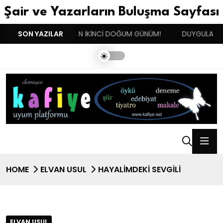
Şair ve Yazarların Buluşma Sayfası
!!
SON YAZILAR
BENIM BUGÜN İKİNCİ DOĞUM GÜNÜM!
DUYGULARIN BA
HOME
ELVAN USUL
HAYALİMDEKİ SEVGİLİ
ELVAN USUL