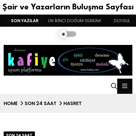
Şair ve Yazarların Buluşma Sayfası
!!!
SON YAZILAR
BENIM BUGÜN İKİNCİ DOĞUM GÜNÜM!
DUYGULARIN BA
HOME
SON 24 SAAT
HASRET
SON 24 SAAT