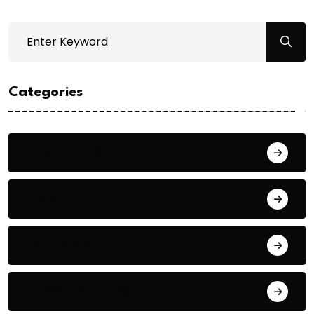
Categories
Bilgin ERDOĞAN
Fıkra
Hanife KÜÇÜK
Hüseyin DURMUŞ