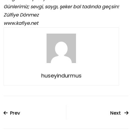
Günlerimiz; sevgi, saygı, şeker bal tadında geçsin!
Zülfiye Dönmez
www.kafiye.net
huseyindurmus
Prev
Next