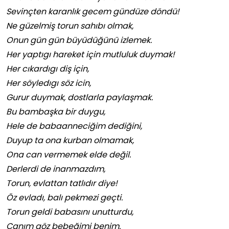
Sevinçten karanlık gecem gündüze döndü!
Ne güzelmiş torun sahıbı olmak,
Onun gün gün büyüdüğünü izlemek.
Her yaptıgı hareket için mutluluk duymak!
Her cıkardıgı diş için,
Her söyledıgı söz icin,
Gurur duymak, dostlarla paylaşmak.
Bu bambaşka bir duygu,
Hele de babaanneciğim dediğini,
Duyup ta ona kurban olmamak,
Ona can vermemek elde değil.
Derlerdi de inanmazdım,
Torun, evlattan tatlıdır diye!
Öz evladı, balı pekmezi geçti.
Torun geldi babasını unutturdu,
Canım göz bebeğimi benim.