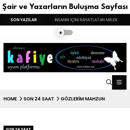
Şair ve Yazarların Buluşma Sayfası
YGULARIN BASARINDIR!
SON YAZILAR
İNSANIN İÇİNİ RAHATLATAN MELEK
HOME
SON 24 SAAT
GÖZLERİM MAHZUN
SON 24 SAAT