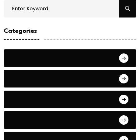
Categories
Bilgin ERDOĞAN
Fıkra
Hanife KÜÇÜK
Hüseyin DURMUŞ