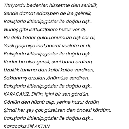
Tİtriyordu bedenler, hissetme den serinlik,
Sende damat edası,ben de ise gelinlik,
Bakışlarla kitlenip,gözler ile doğdu aşk…
Güneş gibi ısıttı,kalplere huzur ver di,
Bu defa kader güldü,önümüze aşk ser di,
Yaslı geçmişe inat,hasret vuslata er di,
Bakışlarla kitlenip,gözler ile doğdu aşk…
Kader bu olsa gerek, seni bana erdiren,
Uzaklık tanıma dan kalbi kalbe verdiren,
Saklanmış arzuları ,önümüze serdiren,
Bakışlarla kitlenip,gözler ile doğdu aşk…
KARACAKIZ; Elif’in, içini bir sen gördün,
Gönlün den hüznü alıp, yerine huzur ördün,
Şimdi her şey çok güzel,sen den öncesi kördüm,
Bakışlarla kitlenip,gözler ile doğdu aşk….
Karacakız Elif AKTAN