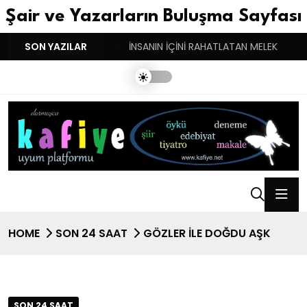
Şair ve Yazarların Buluşma Sayfası
YGULARIN BASARINDIR!
SON YAZILAR
İNSANIN İÇİNİ RAHATLATAN MELEK
HOME
SON 24 SAAT
GÖZLER İLE DOĞDU AŞK
SON 24 SAAT