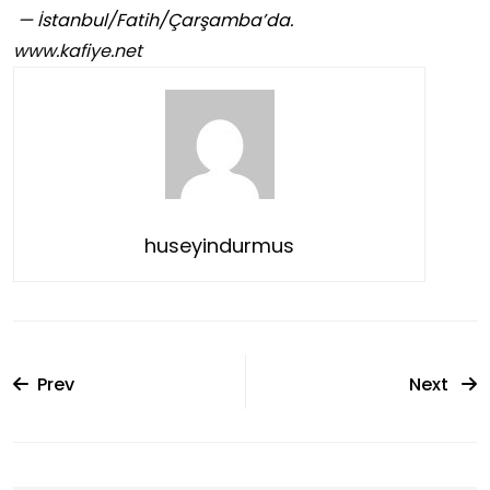
— İstanbul/Fatih/Çarşamba’da.
www.kafiye.net
huseyindurmus
Prev
Next