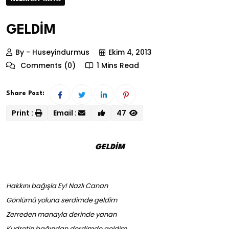
GELDİM
By - Huseyindurmus
Ekim 4, 2013
Comments (0)
1 Mins Read
Share Post:
Print :
Email :
47
GELDİM
Hakkını bağışla Ey! Nazlı Canan
Gönlümü yoluna serdimde geldim
Zerreden manayla derinde yanan
Kudretin bağından derdimde geldim