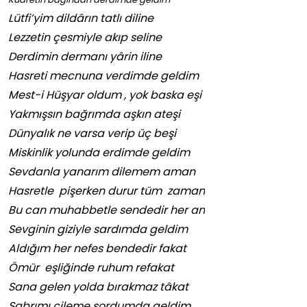
Lütfi’yim dildârın tatlı diline
Lezzetin çesmiyle akıp seline
Derdimin dermanı yârin iline
Hasreti mecnuna verdimde geldim
Mest-i Hüşyar oldum , yok baska eşi
Yakmışsın bağrımda aşkın ateşi
Dünyalık ne varsa verip üç beşi
Miskinlik yolunda erdimde geldim
Sevdanla yanarım dilemem aman
Hasretle pişerken durur tüm zaman
Bu can muhabbetle sendedir her an
Sevginin giziyle sardımda geldim
Aldığım her nefes bendedir fakat
Ömür eşliğinde ruhum refakat
Sana gelen yolda bırakmaz tâkat
Sabrımı çileme sordumda geldim