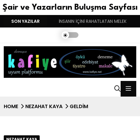
Şair ve Yazarların Buluşma Sayfası
YGULARIN BASARINDIR!
SON YAZILAR
İNSANIN İÇİNİ RAHATLATAN MELEK
HOME
NEZAHAT KAYA
GELDİM
NEZAHAT KAYA