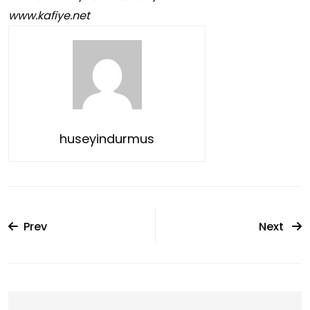
www.kafiye.net
huseyindurmus
Prev
Next