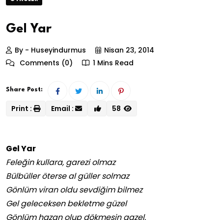
Gel Yar
By - Huseyindurmus
Nisan 23, 2014
Comments (0)
1 Mins Read
Share Post:
Print :
Email :
58
Gel Yar
Feleğin kullara, garezi olmaz
Bülbüller öterse al güller solmaz
Gönlüm viran oldu sevdiğim bilmez
Gel geleceksen bekletme güzel
Gönlüm hazan olup dökmesin gazel.