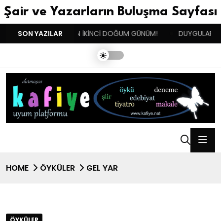
Şair ve Yazarların Buluşma Sayfası
!!
SON YAZILAR
BENIM BUGÜN İKİNCİ DOĞUM GÜNÜM!
DUYGULARIN BAS
HOME
ÖYKÜLER
GEL YAR
ÖYKÜLER