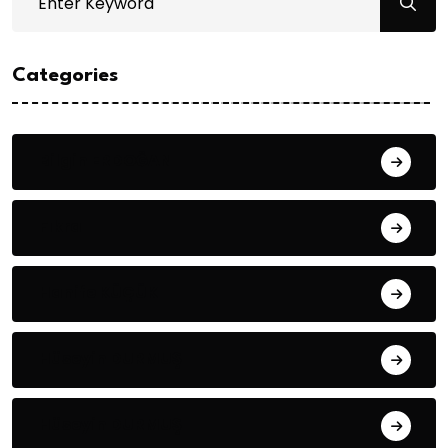
Categories
Bilgin ERDOĞAN
Fıkra
Hanife KÜÇÜK
Hüseyin DURMUŞ
Hüseyin DURMUŞ