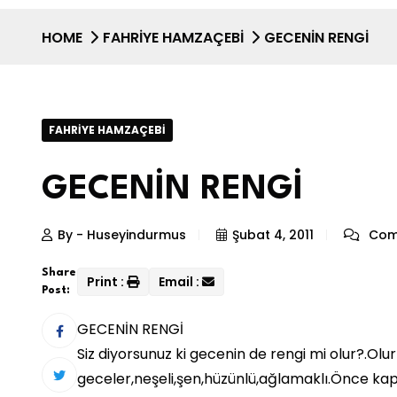
HOME
FAHRIYE HAMZAÇEBİ
GECENİN RENGİ
FAHRIYE HAMZAÇEBİ
GECENİN RENGİ
By - Huseyindurmus
Şubat 4, 2011
Com
Share
Print :
Email :
Post:
GECENİN RENGİ
Siz diyorsunuz ki gecenin de rengi mi olur?.Olur
geceler,neşeli,şen,hüzünlü,ağlamaklı.Önce kapk