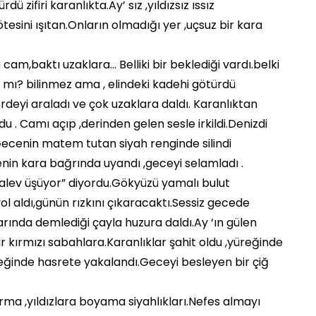
ü zifiri karanlıkta.Ay’ sız ,yıldızsız ıssız
esini ışıtan.Onların olmadığı yer ,uçsuz bir kara
u cam,baktı uzaklara… Belliki bir beklediği vardı.belki
a mı? bilinmez ama , elindeki kadehi götürdü
perdeyi araladı ve çok uzaklara daldı. Karanlıktan
du . Camı açıp ,derinden gelen sesle irkildi.Denizdi
ecenin matem tutan siyah renginde silindi
enin kara bağrında uyandı ,geceyi selamladı .
 alev üşüyor” diyordu.Gökyüzü yamalı bulut
ol aldı,günün rızkını çıkaracaktı.Sessiz gecede
rında demlediği çayla huzura daldı.Ay ‘ın gülen
r kırmızı sabahlara.Karanlıklar şahit oldu ,yüreğinde
reğinde hasrete yakalandı.Geceyi besleyen bir çiğ
rma ,yıldızlara boyama siyahlıkları.Nefes almayı