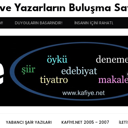
 ve Yazarların Buluşma Sa
DUYGULARIN BASARINDIR!
İNSANIN İÇİNİ RAHATLATAN MELEK
YABANCI ŞAIR YAZILARI
KAFIYE.NET 2005 – 2007
İLET