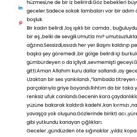
hüzmesi,ne de bir iz belirirdi.Göz bebekleri büyürd
geceler.Sadece sokak lambaları var bir adım öt
boşluk.
Bir kadın belirdi ,loş ışıklı bir camda , buğuluyd
bir eş ,belki de sevgili.Umutla mı? umutsuzlukl
ağzına.Sessizdi,ıssızdı her yer.Başını kaldırıp 
başka şey göremedi ,bir gölge belirdi içi burkul
gümbürdeyen o da içliydi ,sevmemişti geceyi.G
gitti.Aman Allahım kuru dallar sallandı ,ay gec
Uzaktan bir ses yankılandı ,”lambada titreyen
parçalarıyla griye boyandı.Rıhtım da bir taka y
renksiz ufuk canlandı.Gecenin kara çaydanlıkla
yüzüne bakarak kaldırdı kadehi ,kan kırmızı ,na
yavaşça yok oluşuna.Gözlerinde birikti acı ,yü
gibi yutkundu kanayan çığlıkları.
Geceler ,gündüzden öte sığınaklar ,yıldız kopa