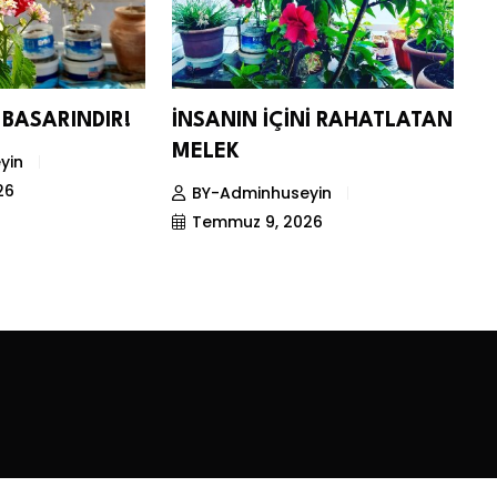
BASARINDIR!
İNSANIN İÇİNİ RAHATLATAN
C
MELEK
M
yin
K
26
BY-Adminhuseyin
Temmuz 9, 2026