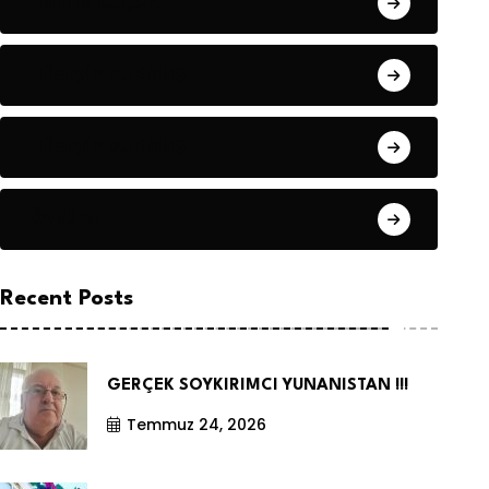
Hanife KÜÇÜK
Hüseyin DURMUŞ
Hüseyin DURMUŞ
Öyküler
Recent Posts
GERÇEK SOYKIRIMCI YUNANISTAN !!!
Temmuz 24, 2026