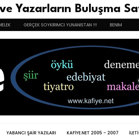
 ve Yazarların Buluşma Sa
MELEK
GERÇEK SOYKIRIMCI YUNANISTAN !!!
BENIM BUGÜN
YABANCI ŞAIR YAZILARI
KAFIYE.NET 2005 – 2007
İLET