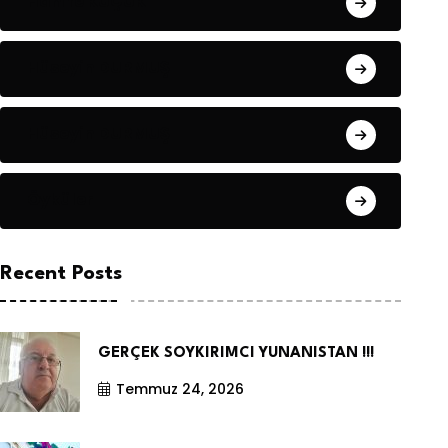
Hanife KÜÇÜK
Hüseyin DURMUŞ
Hüseyin DURMUŞ
Öyküler
Recent Posts
GERÇEK SOYKIRIMCI YUNANISTAN !!!
Temmuz 24, 2026