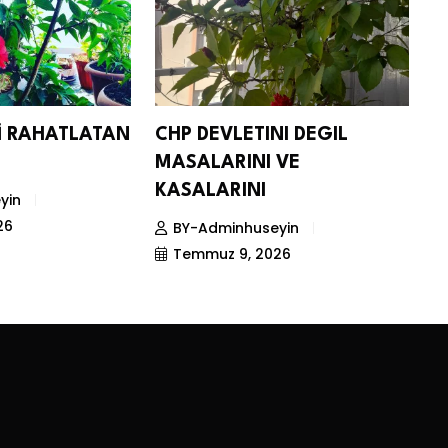
Nİ RAHATLATAN
CHP DEVLETINI DEGIL
D
MASALARINI VE
S
KASALARINI
yin
26
BY-Adminhuseyin
Temmuz 9, 2026