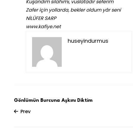
Kuşandım silahımı, vuslatadır seferim
Zafer için yollarda, bekler oldum yâr seni
NİLÜFER SARP
www.kafiye.net
huseyindurmus
Gönlümün Burcuna Aşkını Diktim
Prev