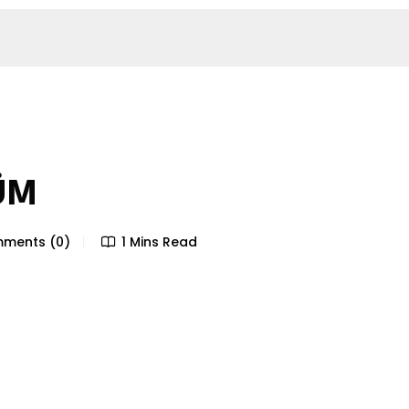
ÜM
ments (0)
1 Mins Read