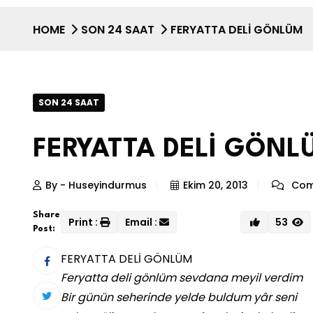
HOME
SON 24 SAAT
FERYATTA DELİ GÖNLÜM
SON 24 SAAT
FERYATTA DELİ GÖNL
By - Huseyindurmus
Ekim 20, 2013
Com
Share
Print :
Email :
53
Post:
FERYATTA DELİ GÖNLÜM
Feryatta deli gönlüm sevdana meyil verdim
Bir günün seherinde yelde buldum yâr seni