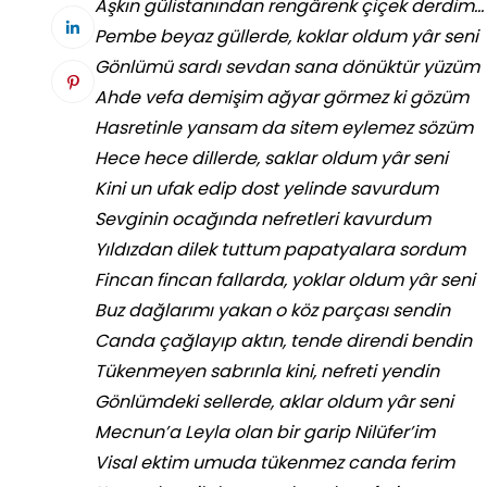
Aşkın gülistanından rengârenk çiçek derdim…
Pembe beyaz güllerde, koklar oldum yâr seni
Gönlümü sardı sevdan sana dönüktür yüzüm
Ahde vefa demişim ağyar görmez ki gözüm
Hasretinle yansam da sitem eylemez sözüm
Hece hece dillerde, saklar oldum yâr seni
Kini un ufak edip dost yelinde savurdum
Sevginin ocağında nefretleri kavurdum
Yıldızdan dilek tuttum papatyalara sordum
Fincan fincan fallarda, yoklar oldum yâr seni
Buz dağlarımı yakan o köz parçası sendin
Canda çağlayıp aktın, tende direndi bendin
Tükenmeyen sabrınla kini, nefreti yendin
Gönlümdeki sellerde, aklar oldum yâr seni
Mecnun’a Leyla olan bir garip Nilüfer’im
Visal ektim umuda tükenmez canda ferim