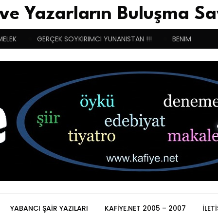
 ve Yazarların Buluşma Sa
MELEK
GERÇEK SOYKIRIMCI YUNANISTAN !!!
BENIM BUGÜN
YABANCI ŞAIR YAZILARI
KAFIYE.NET 2005 – 2007
İLET