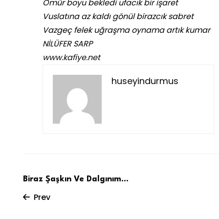
Ömür boyu bekledi ufacık bir işaret
Vuslatına az kaldı gönül birazcık sabret
Vazgeç felek uğraşma oynama artık kumar
NİLÜFER SARP
www.kafiye.net
huseyindurmus
Biraz Şaşkın Ve Dalgınım…
Prev