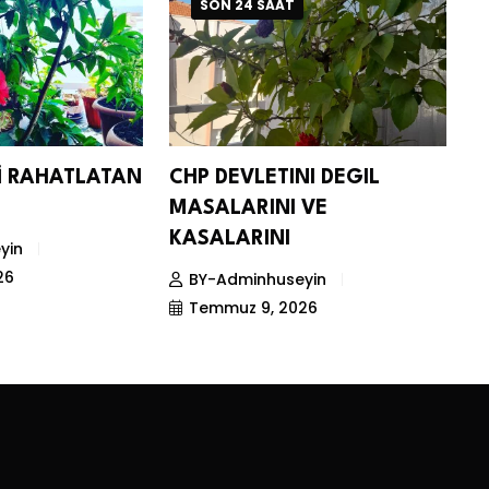
SON 24 SAAT
Nİ RAHATLATAN
CHP DEVLETINI DEGIL
D
MASALARINI VE
S
KASALARINI
yin
26
BY-Adminhuseyin
Temmuz 9, 2026