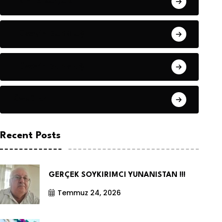
Hanife KÜÇÜK
Hüseyin DURMUŞ
Hüseyin DURMUŞ
Öyküler
Recent Posts
GERÇEK SOYKIRIMCI YUNANISTAN !!!
Temmuz 24, 2026