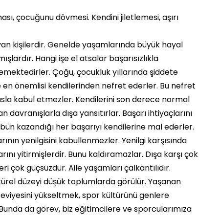
sı, çocuğunu dövmesi. Kendini jiletlemesi, aşırı
ayan kişilerdir. Genelde yaşamlarında büyük hayal
şlardır. Hangi işe el atsalar başarısızlıkla
memektedirler. Çoğu, çocukluk yıllarında şiddete
 en önemlisi kendilerinden nefret ederler. Bu nefret
e asla kabul etmezler. Kendilerini son derece normal
an davranışlarla dışa yansıtırlar. Başarı ihtiyaçlarını
ulübün kazandığı her başarıyı kendilerine mal ederler.
ının yenilgisini kabullenmezler. Yenilgi karşısında
rını yitirmişlerdir. Bunu kaldıramazlar. Dışa karşı çok
kleri çok güçsüzdür. Aile yaşamları çalkantılıdır.
ltürel düzeyi düşük toplumlarda görülür. Yaşanan
 seviyesini yükseltmek, spor kültürünü genlere
. Bunda da görev, biz eğitimcilere ve sporcularımıza