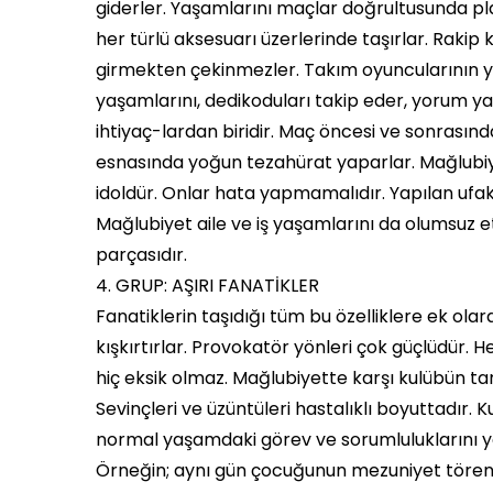
giderler. Yaşamlarını maçlar doğrultusunda pla
her türlü aksesuarı üzerlerinde taşırlar. Rakip k
girmekten çekinmezler. Takım oyuncularının ya
yaşamlarını, dedikoduları takip eder, yorum ya
ihtiyaç-lardan biridir. Maç öncesi ve sonrası
esnasında yoğun tezahürat yaparlar. Mağlubiy
idoldür. Onlar hata yapmamalıdır. Yapılan ufak 
Mağlubiyet aile ve iş yaşamlarını da olumsuz etk
parçasıdır.
4. GRUP: AŞIRI FANATİKLER
Fanatiklerin taşıdığı tüm bu özelliklere ek ol
kışkırtırlar. Provokatör yönleri çok güçlüdür. 
hiç eksik olmaz. Mağlubiyette karşı kulübün ta
Sevinçleri ve üzüntüleri hastalıklı boyuttadır.
normal yaşamdaki görev ve sorumluluklarını y
Örneğin; aynı gün çocuğunun mezuniyet tören