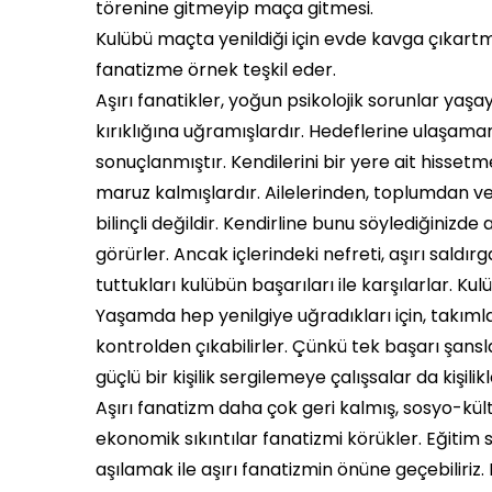
törenine gitmeyip maça gitmesi.
Kulübü maçta yenildiği için evde kavga çıkartma
fanatizme örnek teşkil eder.
Aşırı fanatikler, yoğun psikolojik sorunlar yaş
kırıklığına uğramışlardır. Hedeflerine ulaşamamı
sonuçlanmıştır. Kendilerini bir yere ait hisset
maruz kalmışlardır. Ailelerinden, toplumdan ve
bilinçli değildir. Kendirline bunu söylediğinizd
görürler. Ancak içlerindeki nefreti, aşırı saldırg
tuttukları kulübün başarıları ile karşılarlar. K
Yaşamda hep yenilgiye uğradıkları için, takımlar
kontrolden çıkabilirler. Çünkü tek başarı şansla
güçlü bir kişilik sergilemeye çalışsalar da kişili
Aşırı fanatizm daha çok geri kalmış, sosyo-kü
ekonomik sıkıntılar fanatizmi körükler. Eğitim
aşılamak ile aşırı fanatizmin önüne geçebiliriz