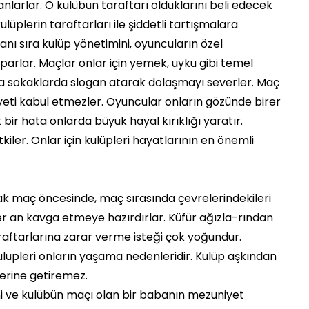
nlarlar. O kulübün taraftarı olduklarını beli edecek
ulüplerin taraftarları ile şiddetli tartışmalara
nı sıra kulüp yönetimini, oyuncuların özel
parlar. Maçlar onlar için yemek, uyku gibi temel
nda sokaklarda slogan atarak dolaşmayı severler. Maç
eti kabul etmezler. Oyuncular onların gözünde birer
bir hata onlarda büyük hayal kırıklığı yaratır.
iler. Onlar için kulüpleri hayatlarının en önemli
arak maç öncesinde, maç sırasında çevrelerindekileri
Her an kavga etmeye hazırdırlar. Küfür ağızla-rından
raftarlarına zarar verme isteği çok yoğundur.
 Kulüpleri onların yaşama nedenleridir. Kulüp aşkından
erine getiremez.
i ve kulübün maçı olan bir babanın mezuniyet