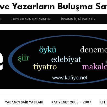
 ve Yazarların Buluşma Sa
DUYGULARIN BASARINDIR!
İNSANIN İÇİNİ RAHATLATAN MELEK
YABANCI ŞAIR YAZILARI
KAFIYE.NET 2005 – 2007
İLET