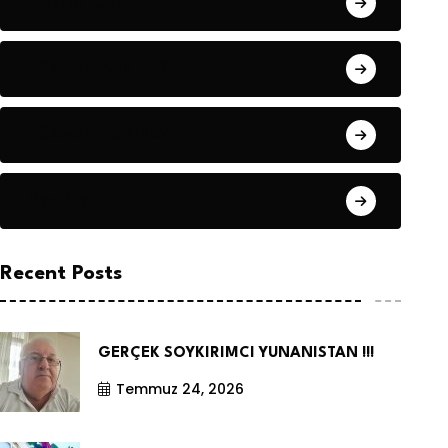
Hanife KÜÇÜK
Hüseyin DURMUŞ
Hüseyin DURMUŞ
Öyküler
Recent Posts
GERÇEK SOYKIRIMCI YUNANISTAN !!!
Temmuz 24, 2026