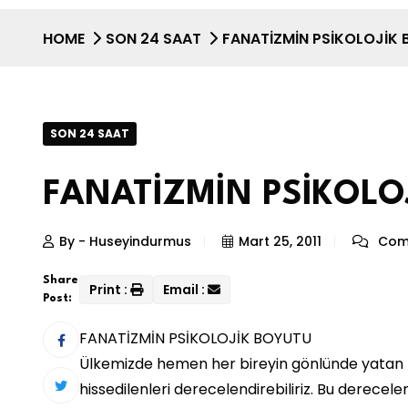
HOME
SON 24 SAAT
FANATİZMİN PSİKOLOJİK
SON 24 SAAT
FANATİZMİN PSİKOLO
By - Huseyindurmus
Mart 25, 2011
Com
Share
Print :
Email :
Post:
FANATİZMİN PSİKOLOJİK BOYUTU
Ülkemizde hemen her bireyin gönlünde yatan bir 
hissedilenleri derecelendirebiliriz. Bu derece