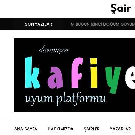
Şair
I YUNANISTAN !!!
SON YAZILAR
BENIM BUGÜN İKİNCİ DOĞUM GÜNÜM!
ANA SAYFA
HAKKIMIZDA
ŞAIRLER
YAZARLAR