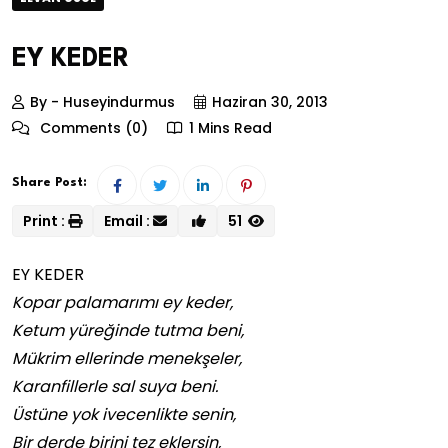
EY KEDER
By - Huseyindurmus
Haziran 30, 2013
Comments (0)
1 Mins Read
Share Post:
Print :
Email :
51
EY KEDER
Kopar palamarımı ey keder,
Ketum yüreğinde tutma beni,
Mükrim ellerinde menekşeler,
Karanfillerle sal suya beni.
Üstüne yok ivecenlikte senin,
Bir derde birini tez eklersin,