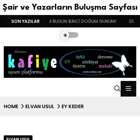
Şair ve Yazarların Buluşma Sayfası
ISTAN !!!
SON YAZILAR
BENIM BUGÜN İKİNCİ DOĞUM GÜNÜM!
DUYGUL
HOME
ELVAN USUL
EY KEDER
ELVAN USUL