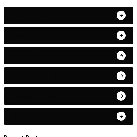
Bilgin ERDOĞAN
Fıkra
Hanife KÜÇÜK
Hüseyin DURMUŞ
Hüseyin DURMUŞ
Öyküler