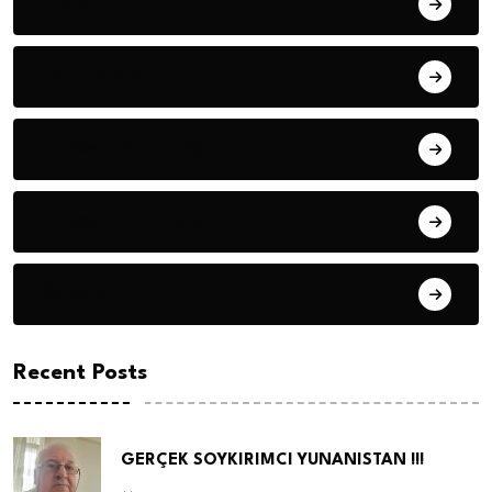
Fıkra
Hanife KÜÇÜK
Hüseyin DURMUŞ
Hüseyin DURMUŞ
Öyküler
Recent Posts
GERÇEK SOYKIRIMCI YUNANISTAN !!!