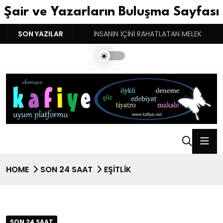
Şair ve Yazarların Buluşma Sayfası
YGULARIN BASARINDIR!
SON YAZILAR
İNSANIN İÇİNİ RAHATLATAN MELEK
HOME
SON 24 SAAT
EŞİTLİK
SON 24 SAAT