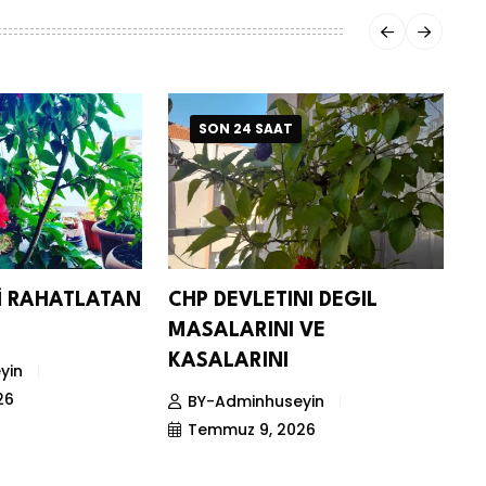
SON 24 SAAT
Nİ RAHATLATAN
CHP DEVLETINI DEGIL
D
MASALARINI VE
S
KASALARINI
yin
26
BY-Adminhuseyin
Temmuz 9, 2026