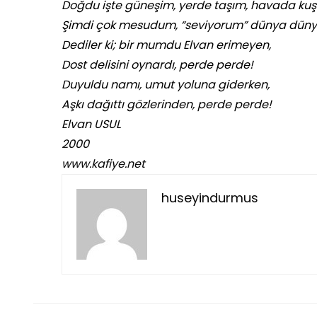
Doğdu işte güneşim, yerde taşım, havada ku
Şimdi çok mesudum, “seviyorum” dünya düny
Dediler ki; bir mumdu Elvan erimeyen,
Dost delisini oynardı, perde perde!
Duyuldu namı, umut yoluna giderken,
Aşkı dağıttı gözlerinden, perde perde!
Elvan USUL
2000
www.kafiye.net
huseyindurmus