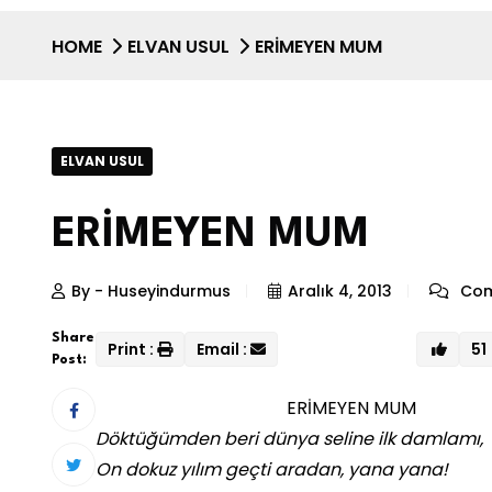
HOME
ELVAN USUL
ERİMEYEN MUM
ELVAN USUL
ERİMEYEN MUM
By - Huseyindurmus
Aralık 4, 2013
Com
Share
Print :
Email :
51
Post:
ERİMEYEN MUM
Döktüğümden beri dünya seline ilk damlamı,
On dokuz yılım geçti aradan, yana yana!