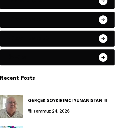
Hanife KÜÇÜK
Hüseyin DURMUŞ
Hüseyin DURMUŞ
Öyküler
Recent Posts
GERÇEK SOYKIRIMCI YUNANISTAN !!!
Temmuz 24, 2026