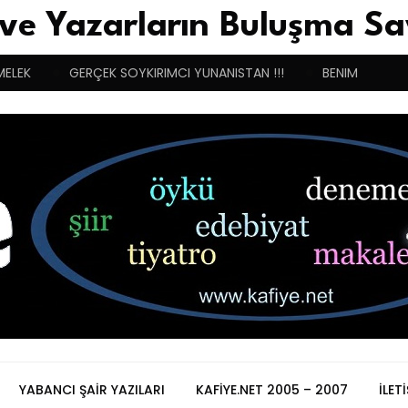
 ve Yazarların Buluşma Sa
MELEK
GERÇEK SOYKIRIMCI YUNANISTAN !!!
BENIM BUGÜN
YABANCI ŞAIR YAZILARI
KAFIYE.NET 2005 – 2007
İLET