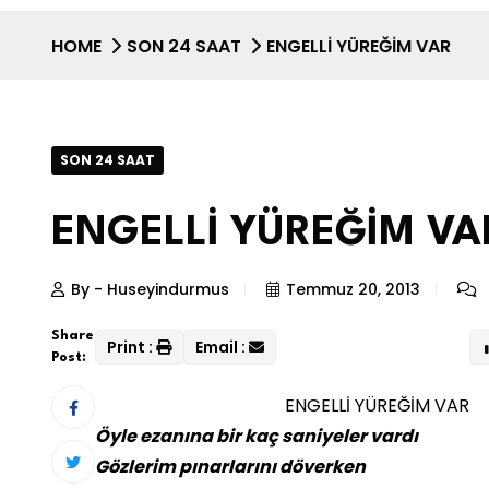
HOME
SON 24 SAAT
ENGELLİ YÜREĞİM VAR
SON 24 SAAT
ENGELLİ YÜREĞİM VA
By - Huseyindurmus
Temmuz 20, 2013
Share
Print :
Email :
Post:
ENGELLİ YÜREĞİM VAR
Öyle ezanına bir kaç saniyeler vardı
Gözlerim pınarlarını döverken