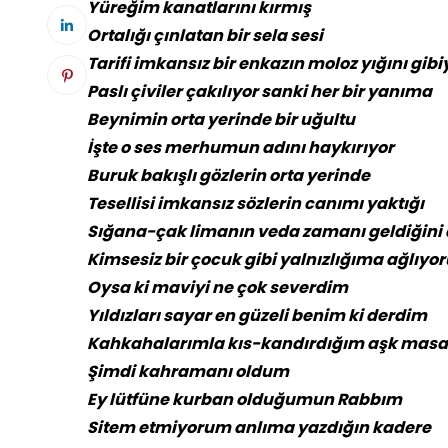
Yüreğim kanatlarını kırmış
Ortalığı çınlatan bir sela sesi
Tarifi imkansız bir enkazın moloz yığını gib
Paslı çiviler çakılıyor sanki her bir yanıma
Beynimin orta yerinde bir uğultu
İşte o ses merhumun adını haykırıyor
Buruk bakışlı gözlerin orta yerinde
Tesellisi imkansız sözlerin canımı yaktığı
Sığana-çak limanın veda zamanı geldiğini
Kimsesiz bir çocuk gibi yalnızlığıma ağlıyo
Oysa ki maviyi ne çok severdim
Yıldızları sayar en güzeli benim ki derdim
Kahkahalarımla kıs-kandırdığım aşk masal
Şimdi kahramanı oldum
Ey lütfüne kurban olduğumun Rabbım
Sitem etmiyorum anlıma yazdığın kadere