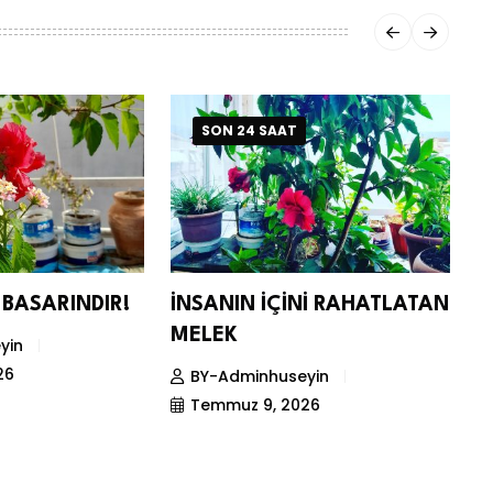
SON 24 SAAT
BASARINDIR!
İNSANIN İÇİNİ RAHATLATAN
C
MELEK
M
yin
K
26
BY-Adminhuseyin
Temmuz 9, 2026