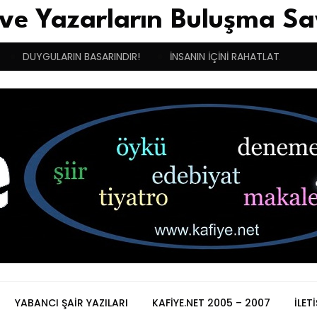
 ve Yazarların Buluşma Sa
UYGULARIN BASARINDIR!
İNSANIN İÇİNİ RAHATLATAN MELEK
YABANCI ŞAIR YAZILARI
KAFIYE.NET 2005 – 2007
İLET