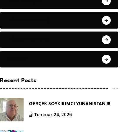
Hanife KÜÇÜK
Hüseyin DURMUŞ
Hüseyin DURMUŞ
Öyküler
Recent Posts
GERÇEK SOYKIRIMCI YUNANISTAN !!!
Temmuz 24, 2026