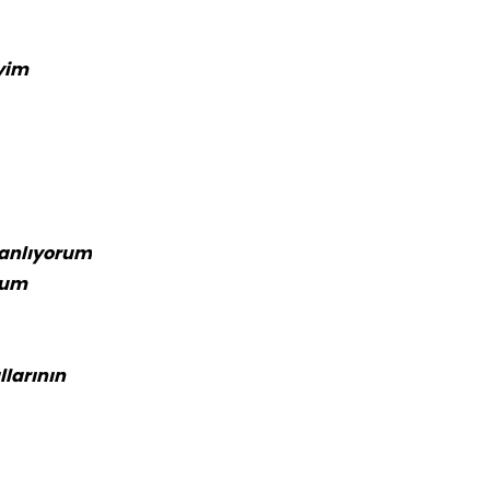
iyim
 anlıyorum
rum
larının