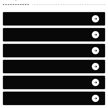
Bilgin ERDOĞAN
Fıkra
Hanife KÜÇÜK
Hüseyin DURMUŞ
Hüseyin DURMUŞ
Öyküler