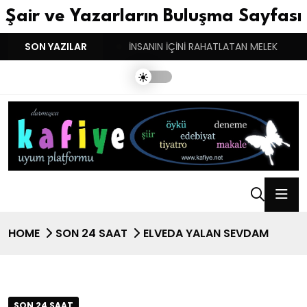
Şair ve Yazarların Buluşma Sayfası
YGULARIN BASARINDIR!
SON YAZILAR
İNSANIN İÇİNİ RAHATLATAN MELEK
HOME
SON 24 SAAT
ELVEDA YALAN SEVDAM
SON 24 SAAT