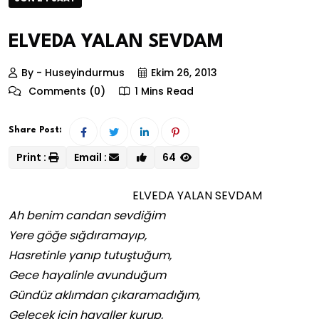
ELVEDA YALAN SEVDAM
By - Huseyindurmus
Ekim 26, 2013
Comments (0)
1 Mins Read
Share Post:
Print :
Email :
64
ELVEDA YALAN SEVDAM
Ah benim candan sevdiğim
Yere göğe sığdıramayıp,
Hasretinle yanıp tutuştuğum,
Gece hayalinle avunduğum
Gündüz aklımdan çıkaramadığım,
Gelecek için hayaller kurup,