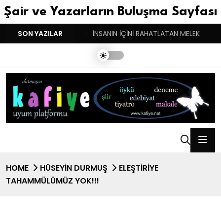
Şair ve Yazarların Buluşma Sayfası
YGULARIN BASARINDIR!
SON YAZILAR
İNSANIN İÇİNİ RAHATLATAN MELEK
HOME
HÜSEYIN DURMUŞ
ELEŞTIRIYE
TAHAMMÜLÜMÜZ YOK!!!