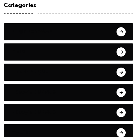
Categories
Bilgin ERDOĞAN
Fıkra
Hanife KÜÇÜK
Hüseyin DURMUŞ
Hüseyin DURMUŞ
Öyküler