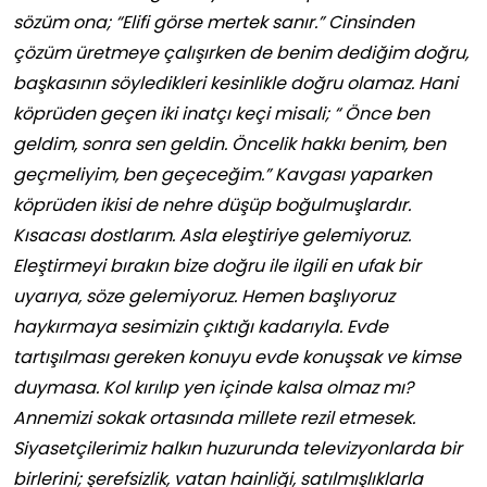
sözüm ona; “Elifi görse mertek sanır.” Cinsinden
çözüm üretmeye çalışırken de benim dediğim doğru,
başkasının söyledikleri kesinlikle doğru olamaz. Hani
köprüden geçen iki inatçı keçi misali; “ Önce ben
geldim, sonra sen geldin. Öncelik hakkı benim, ben
geçmeliyim, ben geçeceğim.” Kavgası yaparken
köprüden ikisi de nehre düşüp boğulmuşlardır.
Kısacası dostlarım. Asla eleştiriye gelemiyoruz.
Eleştirmeyi bırakın bize doğru ile ilgili en ufak bir
uyarıya, söze gelemiyoruz. Hemen başlıyoruz
haykırmaya sesimizin çıktığı kadarıyla. Evde
tartışılması gereken konuyu evde konuşsak ve kimse
duymasa. Kol kırılıp yen içinde kalsa olmaz mı?
Annemizi sokak ortasında millete rezil etmesek.
Siyasetçilerimiz halkın huzurunda televizyonlarda bir
birlerini; şerefsizlik, vatan hainliği, satılmışlıklarla