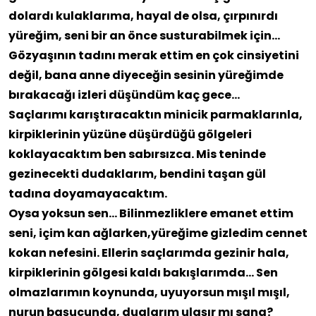
dolardı kulaklarıma, hayal de olsa, çırpınırdı
yüreğim, seni
bir an önce susturabilmek için…
Gözyaşının tadını merak ettim en çok
cinsiyetini
değil, bana anne diyeceğin sesinin yüreğimde
bırakacağı izleri
düşündüm kaç gece…
Saçlarımı karıştıracaktın minicik parmaklarınla,
kirpiklerinin yüzüne düşürdüğü gölgeleri
koklayacaktım ben sabırsızca. Mis teninde
gezinecekti dudaklarım, bendini taşan gül
tadına doyamayacaktım.
Oysa yoksun sen… Bilinmezliklere emanet ettim
seni, içim kan ağlarken,
yüreğime gizledim cennet
kokan nefesini. Ellerin saçlarımda gezinir hala,
kirpiklerinin gölgesi kaldı bakışlarımda… Sen
olmazlarımın koynunda, uyuyorsun mışıl mışıl,
nurun başucunda, dualarım ulaşır mı sana?