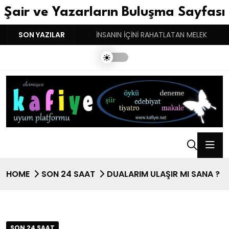
Şair ve Yazarların Buluşma Sayfası
YGULARIN BASARINDIR!
SON YAZILAR
İNSANIN İÇİNİ RAHATLATAN MELEK
HOME
SON 24 SAAT
DUALARIM ULAŞIR MI SANA ?
SON 24 SAAT