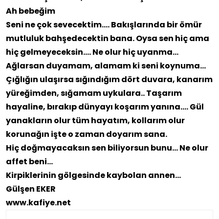
Ah bebeğim
Seni ne çok sevecektim…. Bakışlarında bir ömür
mutluluk bahşedecektin bana.
Oysa sen hiç ama
hiç gelmeyeceksin…. Ne olur hiç uyanma…
Ağlarsan duyamam, alamam ki seni koynuma…
Çığlığın ulaşırsa sığındığım dört duvara, kanarım
yüreğimden, sığamam uykulara.. Taşarım
hayaline, bırakıp dünyayı koşarım yanına…. Gül
yanakların olur tüm hayatım, kollarım olur
korunağın işte o zaman doyarım sana.
Hiç doğmayacaksın sen biliyorsun bunu… Ne olur
affet beni…
Kirpiklerinin gölgesinde kaybolan annen…
Gülşen EKER
www.kafiye.net