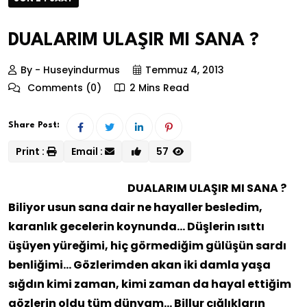
DUALARIM ULAŞIR MI SANA ?
By - Huseyindurmus
Temmuz 4, 2013
Comments (0)
2 Mins Read
Share Post:
Print :
Email :
57
DUALARIM ULAŞIR MI SANA ?
Biliyor usun sana dair ne hayaller besledim,
karanlık gecelerin koynunda… Düşlerin ısıttı
üşüyen yüreğimi, hiç görmediğim gülüşün sardı
benliğimi… Gözlerimden akan iki damla yaşa
sığdın kimi zaman, kimi zaman da hayal ettiğim
gözlerin oldu tüm dünyam…
Billur çığlıkların