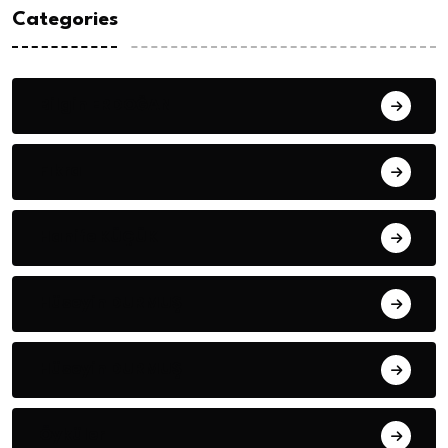
Categories
Bilgin ERDOĞAN
Fıkra
Hanife KÜÇÜK
Hüseyin DURMUŞ
Hüseyin DURMUŞ
Öyküler