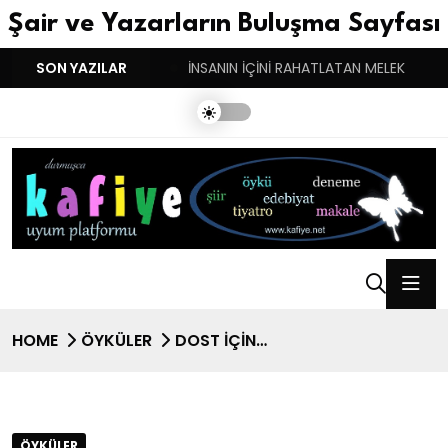
Şair ve Yazarların Buluşma Sayfası
YGULARIN BASARINDIR!
SON YAZILAR
İNSANIN İÇİNİ RAHATLATAN MELEK
HOME
ÖYKÜLER
DOST İÇIN…
ÖYKÜLER