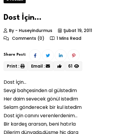
Dost İçin…
By - Huseyindurmus
Şubat 19, 2011
Comments (0)
1 Mins Read
Share Post:
Print :
Email :
61
Dost İçin…
Sevgi bahçesinden al gülstedim
Her daim sevecek gönül istedim
Selam gönderecek bir kul istedim
Dost için canını verenlerdenim…
Bir kardeş ararsan, beni hatırla
Dilerim dünyada,düşme hiç dara