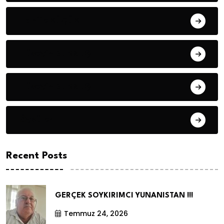
Hanife KÜÇÜK
Hüseyin DURMUŞ
Hüseyin DURMUŞ
Öyküler
Recent Posts
GERÇEK SOYKIRIMCI YUNANISTAN !!!
Temmuz 24, 2026