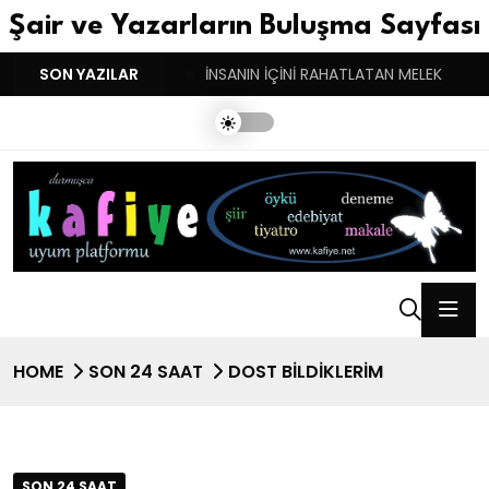
Şair ve Yazarların Buluşma Sayfası
YGULARIN BASARINDIR!
SON YAZILAR
İNSANIN İÇİNİ RAHATLATAN MELEK
HOME
SON 24 SAAT
DOST BİLDİKLERİM
SON 24 SAAT