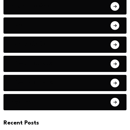
Bilgin ERDOĞAN
Fıkra
Hanife KÜÇÜK
Hüseyin DURMUŞ
Hüseyin DURMUŞ
Öyküler
Recent Posts