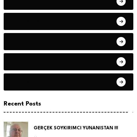
Fıkra
Hanife KÜÇÜK
Hüseyin DURMUŞ
Hüseyin DURMUŞ
Öyküler
Recent Posts
GERÇEK SOYKIRIMCI YUNANISTAN !!!