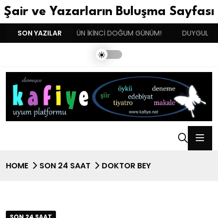
Şair ve Yazarların Buluşma Sayfası
!!!
SON YAZILAR
BENIM BUGÜN İKİNCİ DOĞUM GÜNÜM!
DUYGULARIN B
HOME
SON 24 SAAT
DOKTOR BEY
SON 24 SAAT