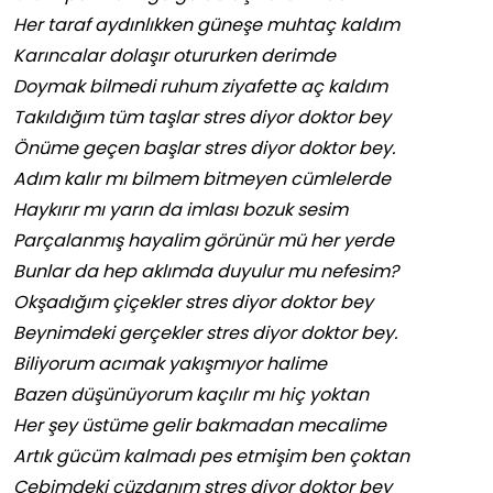
Her taraf aydınlıkken güneşe muhtaç kaldım
Karıncalar dolaşır otururken derimde
Doymak bilmedi ruhum ziyafette aç kaldım
Takıldığım tüm taşlar stres diyor doktor bey
Önüme geçen başlar stres diyor doktor bey.
Adım kalır mı bilmem bitmeyen cümlelerde
Haykırır mı yarın da imlası bozuk sesim
Parçalanmış hayalim görünür mü her yerde
Bunlar da hep aklımda duyulur mu nefesim?
Okşadığım çiçekler stres diyor doktor bey
Beynimdeki gerçekler stres diyor doktor bey.
Biliyorum acımak yakışmıyor halime
Bazen düşünüyorum kaçılır mı hiç yoktan
Her şey üstüme gelir bakmadan mecalime
Artık gücüm kalmadı pes etmişim ben çoktan
Cebimdeki cüzdanım stres diyor doktor bey