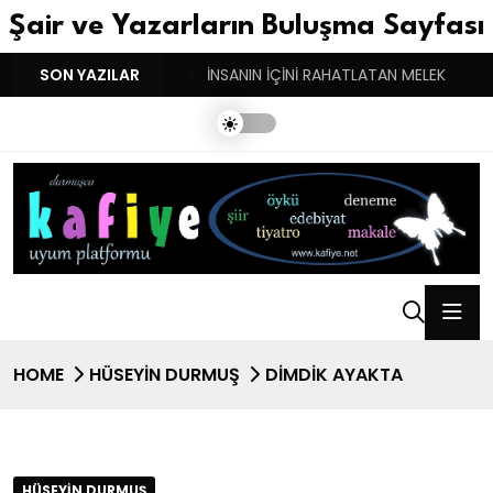
Şair ve Yazarların Buluşma Sayfası
YGULARIN BASARINDIR!
SON YAZILAR
İNSANIN İÇİNİ RAHATLATAN MELEK
HOME
HÜSEYIN DURMUŞ
DİMDİK AYAKTA
HÜSEYIN DURMUŞ