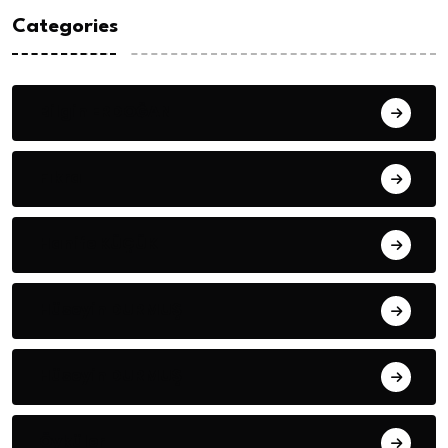
Categories
Bilgin ERDOĞAN
Fıkra
Hanife KÜÇÜK
Hüseyin DURMUŞ
Hüseyin DURMUŞ
Öyküler