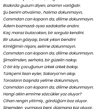
Bozkırda guzum diyen, anamın varlığıdır.
Şu benim ahvalıma , halıma dokunmayın,
Canımdan can koparın da, dilime dokunmayın.
Âdem bozmazdı oysa sadakatte andını.
Kaç maraz bulacaksın, bir sorgula kendini.
Bir ulusun gözyaşı, bırak yıksın bendini
Kimliğimin nişanı, selime dokunmayın.
Canımdan can koparın da, dilime dokunmayın.
Şimalimden, serhata, bir güzelin nakışı.
O bir köy çocuğunun ürkek ürkek bakışı.
Türkçemi lisan eyler, Sakarya’nın akışı.
Torosların başında yelime dokunmayın,
Canımdan can koparın da, dilime dokunmayın.
Hangi aklın emrime sözcükler yoz oluyor?
Cihan rengin yitirmiş , gördüğüm boz oluyor.
Sinemden vurmaya beni, düşmana koz oluyor.