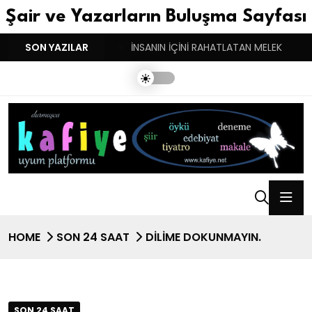
Şair ve Yazarların Buluşma Sayfası
YGULARIN BASARINDIR!
SON YAZILAR
İNSANIN İÇİNİ RAHATLATAN MELEK
HOME
SON 24 SAAT
DİLİME DOKUNMAYIN.
SON 24 SAAT