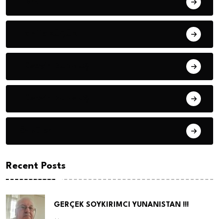
Fıkra
Hanife KÜÇÜK
Hüseyin DURMUŞ
Hüseyin DURMUŞ
Öyküler
Recent Posts
GERÇEK SOYKIRIMCI YUNANISTAN !!!