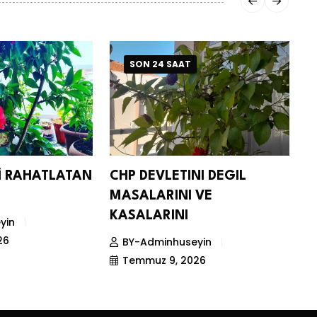
SON 24 SAAT
Nİ RAHATLATAN
CHP DEVLETINI DEGIL
D
MASALARINI VE
S
KASALARINI
yin
26
BY-Adminhuseyin
Temmuz 9, 2026