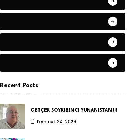
Hanife KÜÇÜK
Hüseyin DURMUŞ
Hüseyin DURMUŞ
Öyküler
Recent Posts
GERÇEK SOYKIRIMCI YUNANISTAN !!!
Temmuz 24, 2026