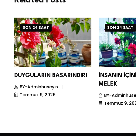
Related Posts
SON 24 SAAT
SON 24 SAAT
DUYGULARIN BASARINDIR!
İNSANIN İÇİ
MELEK
BY-Adminhuseyin
Temmuz 9, 2026
BY-Adminhuse
Temmuz 9, 20