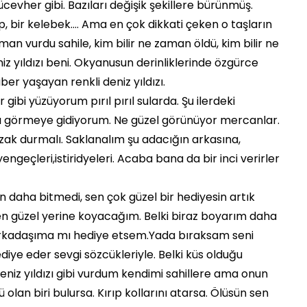
her gibi. Bazıları değişik şekillere bürünmüş.
lp, bir kelebek…. Ama en çok dikkati çeken o taşların
aman vurdu sahile, kim bilir ne zaman öldü, kim bilir ne
niz yıldızı beni. Okyanusun derinliklerinde özgürce
aber yaşayan renkli deniz yıldızı.
 gibi yüzüyorum pırıl pırıl sularda. Şu ilerdeki
ı görmeye gidiyorum. Ne güzel görünüyor mercanlar.
zak durmalı. Saklanalım şu adacığın arkasına,
ngeçleri,istiridyeleri. Acaba bana da bir inci verirler
n daha bitmedi, sen çok güzel bir hediyesin artık
 en güzel yerine koyacağım. Belki biraz boyarım daha
p arkadaşıma mı hediye etsem.Yada bıraksam seni
hediye eder sevgi sözcükleriyle. Belki küs olduğu
eniz yıldızı gibi vurdum kendimi sahillere ama onun
 olan biri bulursa. Kırıp kollarını atarsa. Ölüsün sen