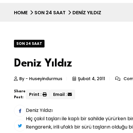
HOME
SON 24 SAAT
DENIZ YILDIZ
SON 24 SAAT
Deniz Yıldız
By - Huseyindurmus
Şubat 4, 2011
Com
Share
Print :
Email :
Post:
Deniz Yıldızı
Hiç çakıl taşları ile kaplı bir sahilde yürürken bir
Rengarenk, irili ufaklı bir sürü taşların olduğu 