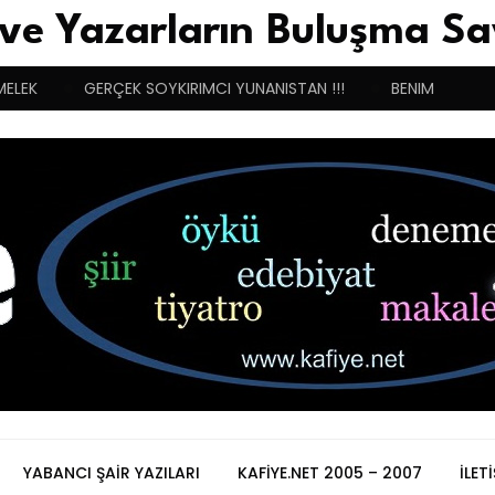
 ve Yazarların Buluşma Sa
MELEK
GERÇEK SOYKIRIMCI YUNANISTAN !!!
BENIM BUGÜN
YABANCI ŞAIR YAZILARI
KAFIYE.NET 2005 – 2007
İLET