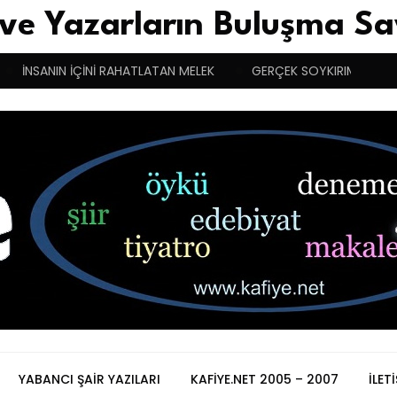
 ve Yazarların Buluşma Sa
İNSANIN İÇİNİ RAHATLATAN MELEK
GERÇEK SOYKIRIMCI YUNA
YABANCI ŞAIR YAZILARI
KAFIYE.NET 2005 – 2007
İLET