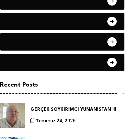
Hanife KÜÇÜK
Hüseyin DURMUŞ
Hüseyin DURMUŞ
Öyküler
Recent Posts
GERÇEK SOYKIRIMCI YUNANISTAN !!!
Temmuz 24, 2026