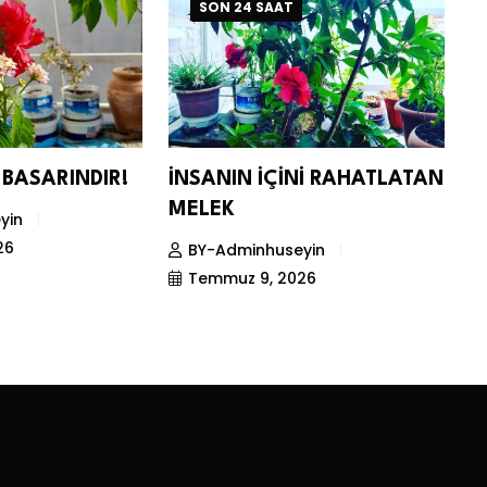
SON 24 SAAT
BASARINDIR!
İNSANIN İÇİNİ RAHATLATAN
C
MELEK
M
yin
K
26
BY-Adminhuseyin
Temmuz 9, 2026