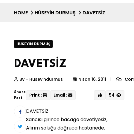
HOME
HÜSEYIN DURMUŞ
DAVETSİZ
HÜSEYIN DURMUŞ
DAVETSİZ
By - Huseyindurmus
Nisan 16, 2011
Com
Share
Print :
Email :
54
Post:
DAVETSİZ
Sancısı girince bacağa davetiyesiz,
Alırım soluğu doğruca hastanede.