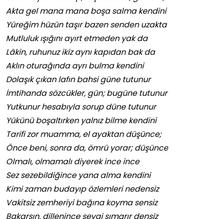
Akta gel mana mana boşa salma kendini
Yüreğim hüzün taşır bazen senden uzakta
Mutluluk ışığını ayırt etmeden yak da
Lâkin, ruhunuz ikiz aynı kapıdan bak da
Aklın oturağında ayrı bulma kendini
Dolaşık çıkan lafın bahsi güne tutunur
İmtihanda sözcükler, gün; bugüne tutunur
Yutkunur hesabıyla sorup düne tutunur
Yükünü boşaltırken yalnız bilme kendini
Tarifi zor muamma, el ayaktan düşünce;
Önce beni, sonra da, ömrü yorar; düşünce
Olmalı, olmamalı diyerek ince ince
Sez sezebildiğince yana alma kendini
Kimi zaman budayıp özlemleri nedensiz
Vakitsiz zemheriyi bağına koyma sensiz
Bakarsın, dillenince sevgi şımarır densiz