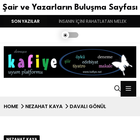
Şair ve Yazarların Buluşma Sayfası
YGULARIN BASARINDIR!
SON YAZILAR
İNSANIN İÇİNİ RAHATLATAN MELEK
HOME
NEZAHAT KAYA
DAVALI GÖNÜL
NEZAHAT KAYA