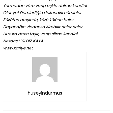
Yormadan yâre varıp aşkla dolma kendini
Olur ya! Demlediğin dokunaklı cümleler
Sükûtun ateşinde, közü külüne beler
Dayanağın vicdansa kimbilir neler neler
Huzura dava taşır, varıp silme kendini.
Nezahat YILDIZ KAYA
www.kafiye.net
huseyindurmus