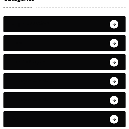
Bilgin ERDOĞAN
Fıkra
Hanife KÜÇÜK
Hüseyin DURMUŞ
Hüseyin DURMUŞ
Öyküler