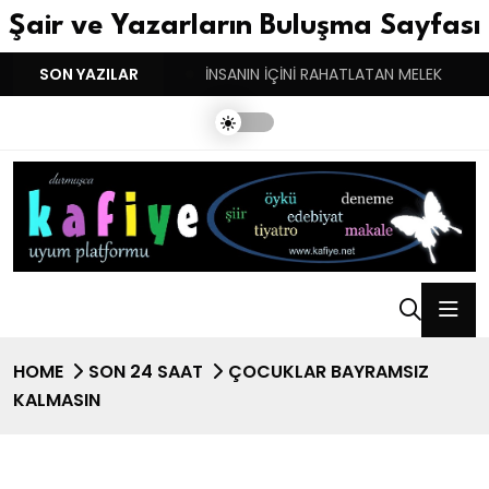
Şair ve Yazarların Buluşma Sayfası
YGULARIN BASARINDIR!
SON YAZILAR
İNSANIN İÇİNİ RAHATLATAN MELEK
HOME
SON 24 SAAT
ÇOCUKLAR BAYRAMSIZ
KALMASIN