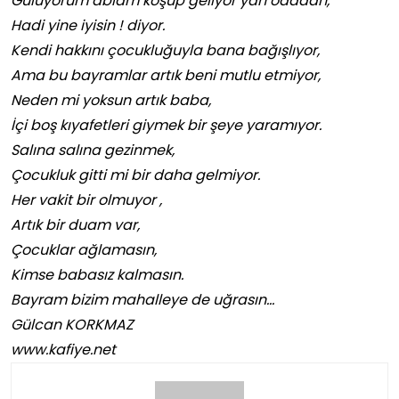
Gülüyorum ablam koşup geliyor yan odadan,
Hadi yine iyisin ! diyor.
Kendi hakkını çocukluğuyla bana bağışlıyor,
Ama bu bayramlar artık beni mutlu etmiyor,
Neden mi yoksun artık baba,
İçi boş kıyafetleri giymek bir şeye yaramıyor.
Salına salına gezinmek,
Çocukluk gitti mi bir daha gelmiyor.
Her vakit bir olmuyor ,
Artık bir duam var,
Çocuklar ağlamasın,
Kimse babasız kalmasın.
Bayram bizim mahalleye de uğrasın…
Gülcan KORKMAZ
www.kafiye.net