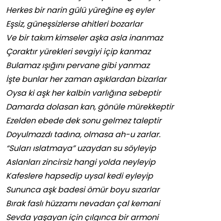
Herkes bir narin gülü yüreğine eş eyler
Eşsiz, güneşsizlerse ahitleri bozarlar
Ve bir takım kimseler aşka asla inanmaz
Çoraktır yürekleri sevgiyi içip kanmaz
Bulamaz ışığını pervane gibi yanmaz
İşte bunlar her zaman aşıklardan bizarlar
Oysa ki aşk her kalbin varlığına sebeptir
Damarda dolasan kan, gönüle mürekkeptir
Ezelden ebede dek sonu gelmez taleptir
Doyulmazdı tadına, olmasa ah-u zarlar.
“Suları ıslatmaya” uzaydan su söyleyip
Aslanları zincirsiz hangi yolda neyleyip
Kafeslere hapsedip uysal kedi eyleyip
Sununca aşk badesi ömür boyu sızarlar
Bırak faslı hüzzamı nevadan çal kemani
Sevda yaşayan için çılgınca bir armoni