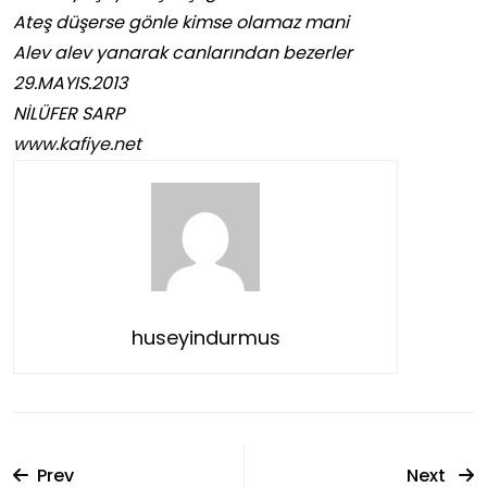
Ateş düşerse gönle kimse olamaz mani
Alev alev yanarak canlarından bezerler
29.MAYIS.2013
NİLÜFER SARP
www.kafiye.net
huseyindurmus
Prev
Next