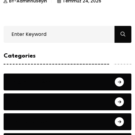
BY-Adminhuseyin
Temmuz 24, 2026
Categories
Bilgin ERDOĞAN
Fıkra
Hanife KÜÇÜK