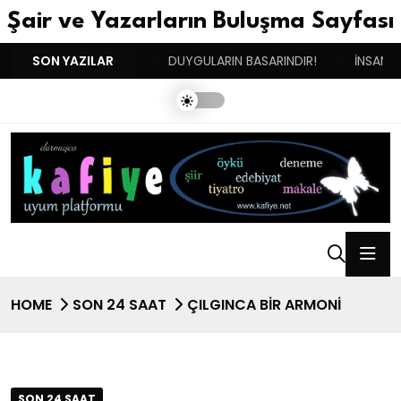
Şair ve Yazarların Buluşma Sayfası
İKİNCİ DOĞUM GÜNÜM!
SON YAZILAR
DUYGULARIN BASARINDIR!
İNSANIN
HOME
SON 24 SAAT
ÇILGINCA BİR ARMONİ
SON 24 SAAT