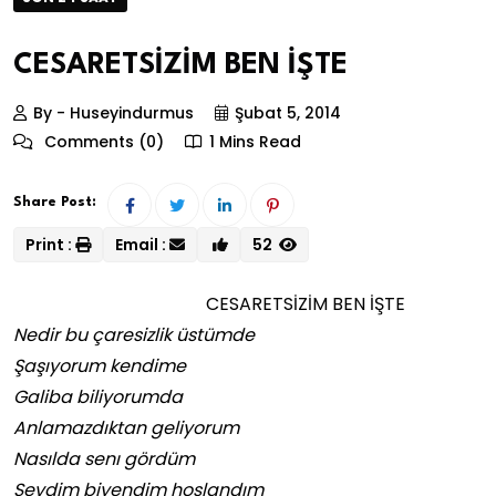
CESARETSİZİM BEN İŞTE
By - Huseyindurmus
Şubat 5, 2014
Comments (0)
1 Mins Read
Share Post:
Print :
Email :
52
CESARETSİZİM BEN İŞTE
Nedir bu çaresizlik üstümde
Şaşıyorum kendime
Galiba biliyorumda
Anlamazdıktan geliyorum
Nasılda senı gördüm
Sevdim biyendim hoşlandım