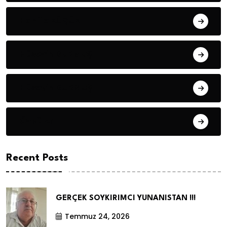
Hanife KÜÇÜK
Hüseyin DURMUŞ
Hüseyin DURMUŞ
Öyküler
Recent Posts
GERÇEK SOYKIRIMCI YUNANISTAN !!!
Temmuz 24, 2026