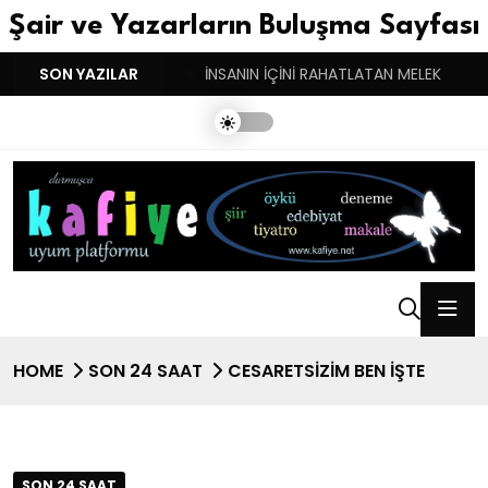
Şair ve Yazarların Buluşma Sayfası
YGULARIN BASARINDIR!
SON YAZILAR
İNSANIN İÇİNİ RAHATLATAN MELEK
HOME
SON 24 SAAT
CESARETSİZİM BEN İŞTE
SON 24 SAAT