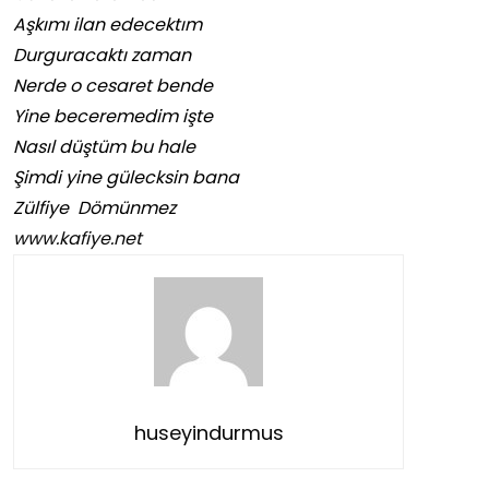
Aşkımı ilan edecektım
Durguracaktı zaman
Nerde o cesaret bende
Yine beceremedim işte
Nasıl düştüm bu hale
Şimdi yine gülecksin bana
Zülfiye Dömünmez
www.kafiye.net
huseyindurmus