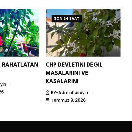
SON 24 SAAT
Nİ RAHATLATAN
CHP DEVLETINI DEGIL
D
MASALARINI VE
S
KASALARINI
yin
26
BY-Adminhuseyin
Temmuz 9, 2026