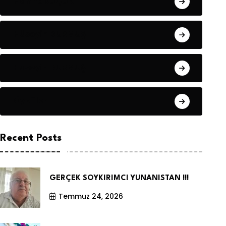
Hanife KÜÇÜK
Hüseyin DURMUŞ
Hüseyin DURMUŞ
Öyküler
Recent Posts
GERÇEK SOYKIRIMCI YUNANISTAN !!!
Temmuz 24, 2026