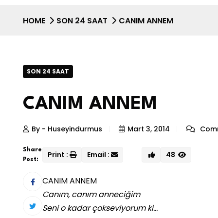
HOME
SON 24 SAAT
CANIM ANNEM
SON 24 SAAT
CANIM ANNEM
By - Huseyindurmus
Mart 3, 2014
Comm
Share
Print :
Email :
48
Post:
CANIM ANNEM
Canım, canım anneciğim
Seni o kadar çokseviyorum ki…