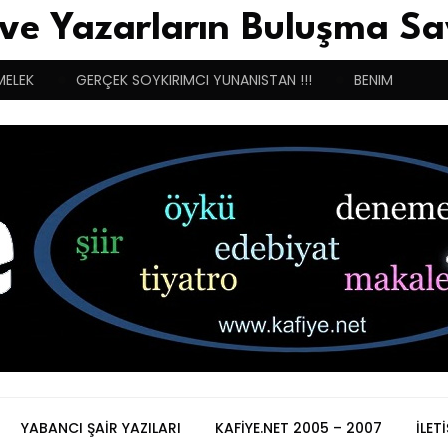
 ve Yazarların Buluşma Sa
MELEK
GERÇEK SOYKIRIMCI YUNANISTAN !!!
BENIM BUGÜN
YABANCI ŞAIR YAZILARI
KAFIYE.NET 2005 – 2007
İLET