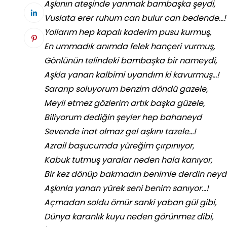
Aşkının ateşinde yanmak bambaşka şeydi,
Vuslata erer ruhum can bulur can bedende…!
Yollarım hep kapalı kaderim pusu kurmuş,
En ummadık anımda felek hançeri vurmuş,
Gönlünün telindeki bambaşka bir nameydi,
Aşkla yanan kalbimi uyandım ki kavurmuş…!
Sararıp soluyorum benzim döndü gazele,
Meyil etmez gözlerim artık başka güzele,
Biliyorum dediğin şeyler hep bahaneyd
Sevende inat olmaz gel aşkını tazele…!
Azrail başucumda yüreğim çırpınıyor,
Kabuk tutmuş yaralar neden hala kanıyor,
Bir kez dönüp bakmadın benimle derdin neydi
Aşkınla yanan yürek seni benim sanıyor…!
Açmadan soldu ömür sanki yaban gül gibi,
Dünya karanlık kuyu neden görünmez dibi,