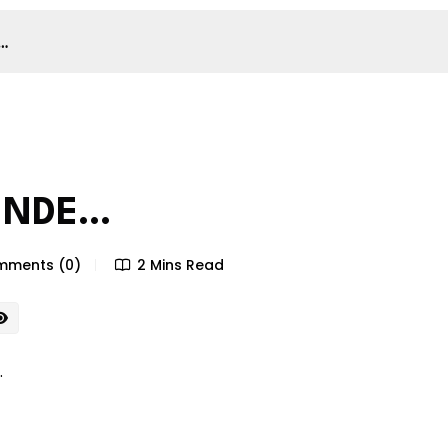
…
ENDE…
ments (0)
2 Mins Read
…