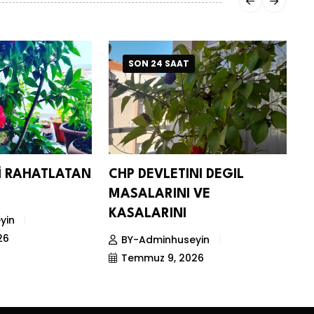
SON 24 SAAT
Nİ RAHATLATAN
CHP DEVLETINI DEGIL
D
MASALARINI VE
S
KASALARINI
yin
26
BY-Adminhuseyin
Temmuz 9, 2026