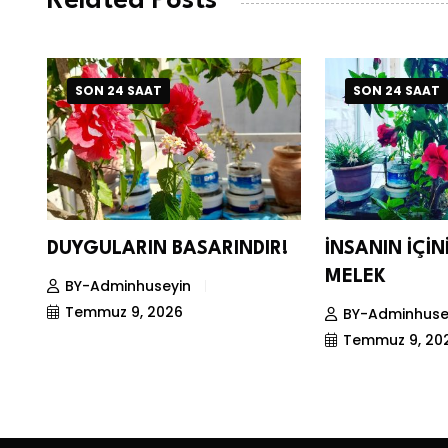
Related Posts
SON 24 SAAT
SON 24 SAAT
DUYGULARIN BASARINDIR!
İNSANIN İÇİ
MELEK
BY-Adminhuseyin
Temmuz 9, 2026
BY-Adminhuse
Temmuz 9, 20