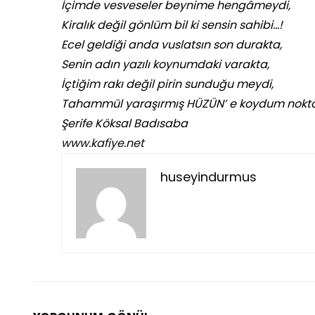
İçimde vesveseler beynime hengâmeydi,
Kiralık değil gönlüm bil ki sensin sahibi…!
Ecel geldiği anda vuslatsın son durakta,
Senin adın yazılı koynumdaki varakta,
İçtiğim rakı değil pirin sunduğu meydi,
Tahammül yaraşırmış HÜZÜN’ e koydum nokt
Şerife Köksal Badısaba
www.kafiye.net
huseyindurmus