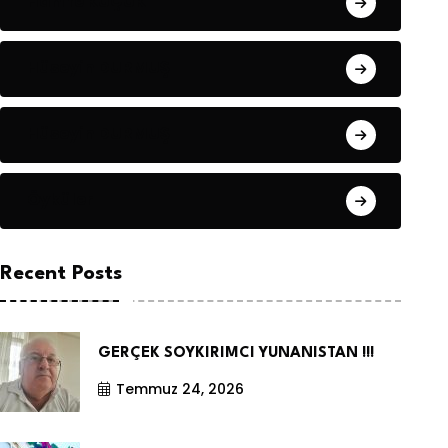
Hanife KÜÇÜK
Hüseyin DURMUŞ
Hüseyin DURMUŞ
Öyküler
Recent Posts
GERÇEK SOYKIRIMCI YUNANISTAN !!!
Temmuz 24, 2026