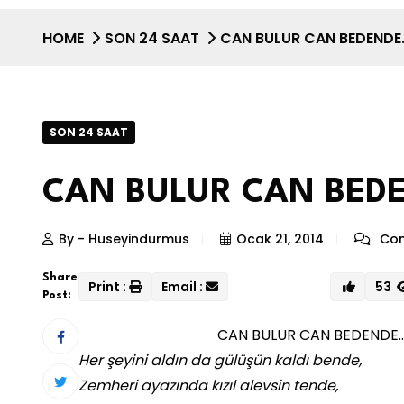
HOME
SON 24 SAAT
CAN BULUR CAN BEDENDE
SON 24 SAAT
CAN BULUR CAN BED
By - Huseyindurmus
Ocak 21, 2014
Com
Share
Print :
Email :
53
Post:
CAN BULUR CAN BEDENDE
Her şeyini aldın da gülüşün kaldı bende,
Zemheri ayazında kızıl alevsin tende,