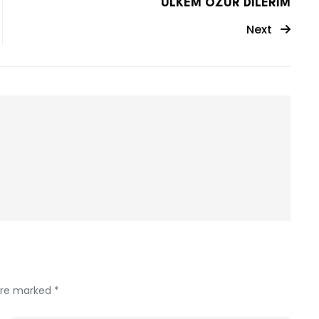
ÜLKEM ÖZÜR DİLERİM
Next
 are marked *