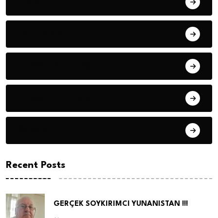
Fıkra
Hanife KÜÇÜK
Hüseyin DURMUŞ
Hüseyin DURMUŞ
Öyküler
Recent Posts
GERÇEK SOYKIRIMCI YUNANISTAN !!!