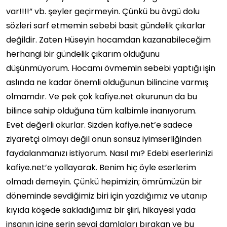
var!!!!” vb. şeyler geçirmeyin. Çünkü bu övgü dolu
sözleri sarf etmemin sebebi basit gündelik çıkarlar
değildir. Zaten Hüseyin hocamdan kazanabileceğim
herhangi bir gündelik çıkarım olduğunu
düşünmüyorum. Hocamı övmemin sebebi yaptığı işin
aslında ne kadar önemli olduğunun bilincine varmış
olmamdır. Ve pek çok kafiye.net okurunun da bu
bilince sahip olduğuna tüm kalbimle inanıyorum.
Evet değerli okurlar. Sizden kafiye.net’e sadece
ziyaretçi olmayı değil onun sonsuz iyimserliğinden
faydalanmanızı istiyorum. Nasıl mı? Edebi eserlerinizi
kafiye.net’e yollayarak. Benim hiç öyle eserlerim
olmadı demeyin. Çünkü hepimizin; ömrümüzün bir
döneminde sevdiğimiz biri için yazdığımız ve utanıp
kıyıda köşede sakladığımız bir şiiri, hikayesi yada
insanın içine serin sevgi damlaları bırakan ve bu