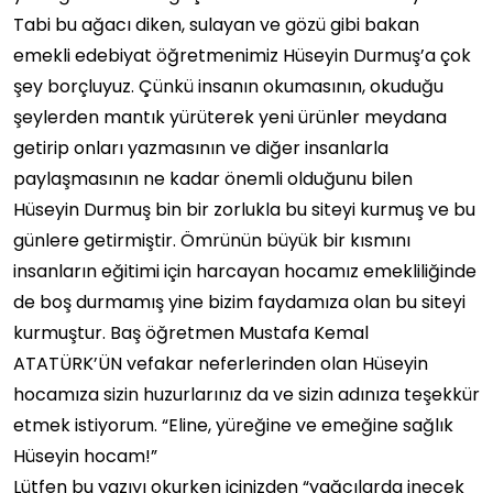
Tabi bu ağacı diken, sulayan ve gözü gibi bakan
emekli edebiyat öğretmenimiz Hüseyin Durmuş’a çok
şey borçluyuz. Çünkü insanın okumasının, okuduğu
şeylerden mantık yürüterek yeni ürünler meydana
getirip onları yazmasının ve diğer insanlarla
paylaşmasının ne kadar önemli olduğunu bilen
Hüseyin Durmuş bin bir zorlukla bu siteyi kurmuş ve bu
günlere getirmiştir. Ömrünün büyük bir kısmını
insanların eğitimi için harcayan hocamız emekliliğinde
de boş durmamış yine bizim faydamıza olan bu siteyi
kurmuştur. Baş öğretmen Mustafa Kemal
ATATÜRK’ÜN vefakar neferlerinden olan Hüseyin
hocamıza sizin huzurlarınız da ve sizin adınıza teşekkür
etmek istiyorum. “Eline, yüreğine ve emeğine sağlık
Hüseyin hocam!”
Lütfen bu yazıyı okurken içinizden “yağcılarda inecek