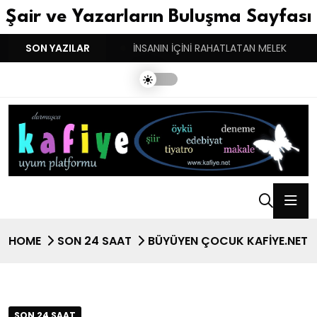
Şair ve Yazarların Buluşma Sayfası
YGULARIN BASARINDIR!
SON YAZILAR
İNSANIN İÇİNİ RAHATLATAN MELEK
HOME
SON 24 SAAT
BÜYÜYEN ÇOCUK KAFİYE.NET
SON 24 SAAT