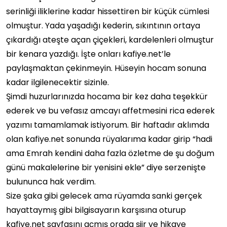
serinliği iliklerine kadar hissettiren bir küçük cümlesi
olmuştur. Yada yaşadığı kederin, sıkıntının ortaya
çıkardığı ateşte açan çiçekleri, kardelenleri olmuştur
bir kenara yazdığı. İşte onları kafiye.net’le
paylaşmaktan çekinmeyin. Hüseyin hocam sonuna
kadar ilgilenecektir sizinle.
Şimdi huzurlarınızda hocama bir kez daha teşekkür
ederek ve bu vefasız amcayı affetmesini rica ederek
yazımı tamamlamak istiyorum. Bir haftadır aklımda
olan kafiye.net sonunda rüyalarıma kadar girip “hadi
ama Emrah kendini daha fazla özletme de şu doğum
günü makalelerine bir yenisini ekle” diye serzenişte
bulununca hak verdim.
Size şaka gibi gelecek ama rüyamda sanki gerçek
hayattaymış gibi bilgisayarın karşısına oturup
kafiye.net sayfasını açmış orada şiir ve hikaye