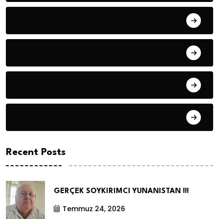
Hanife KÜÇÜK
Hüseyin DURMUŞ
Hüseyin DURMUŞ
Öyküler
Recent Posts
GERÇEK SOYKIRIMCI YUNANISTAN !!!
Temmuz 24, 2026