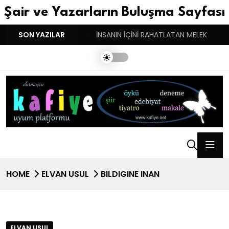
Şair ve Yazarların Buluşma Sayfası
YGULARIN BASARINDIR!
SON YAZILAR
İNSANIN İÇİNİ RAHATLATAN MELEK
HOME
ELVAN USUL
BILDIGINE INAN
ELVAN USUL