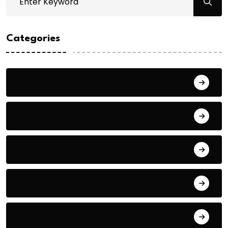
Categories
Bilgin ERDOĞAN
Fıkra
Hanife KÜÇÜK
Hüseyin DURMUŞ
Hüseyin DURMUŞ