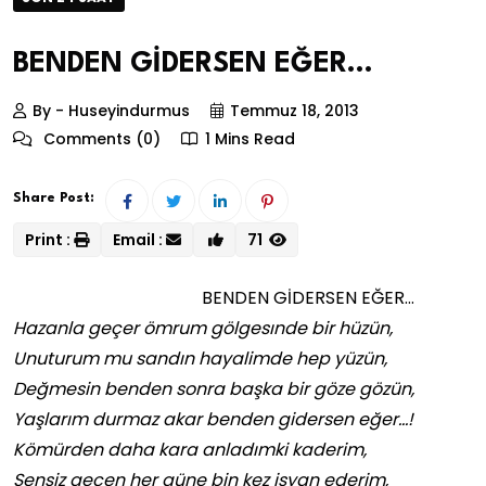
BENDEN GİDERSEN EĞER…
By - Huseyindurmus
Temmuz 18, 2013
Comments (0)
1 Mins Read
Share Post:
Print :
Email :
71
BENDEN GİDERSEN EĞER…
Hazanla geçer ömrum gölgesınde bir hüzün,
Unuturum mu sandın hayalimde hep yüzün,
Değmesin benden sonra başka bir göze gözün,
Yaşlarım durmaz akar benden gidersen eğer…!
Kömürden daha kara anladımki kaderim,
Sensiz geçen her güne bin kez isyan ederim,