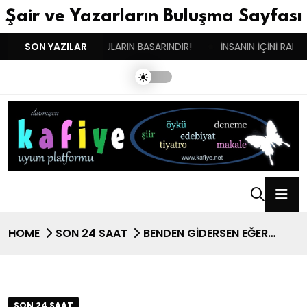
Şair ve Yazarların Buluşma Sayfası
M GÜNÜM!
SON YAZILAR
DUYGULARIN BASARINDIR!
İNSANIN İÇİNİ RAHAT
HOME
SON 24 SAAT
BENDEN GİDERSEN EĞER…
SON 24 SAAT