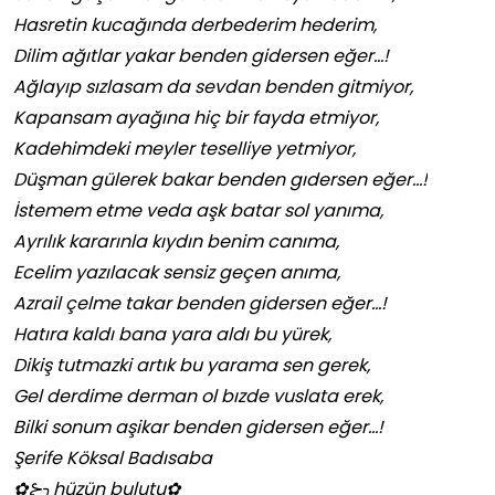
Hasretin kucağında derbederim hederim,
Dilim ağıtlar yakar benden gidersen eğer…!
Ağlayıp sızlasam da sevdan benden gitmiyor,
Kapansam ayağına hiç bir fayda etmiyor,
Kadehimdeki meyler teselliye yetmiyor,
Düşman gülerek bakar benden gıdersen eğer…!
İstemem etme veda aşk batar sol yanıma,
Ayrılık kararınla kıydın benim canıma,
Ecelim yazılacak sensiz geçen anıma,
Azrail çelme takar benden gidersen eğer…!
Hatıra kaldı bana yara aldı bu yürek,
Dikiş tutmazki artık bu yarama sen gerek,
Gel derdime derman ol bızde vuslata erek,
Bilki sonum aşikar benden gidersen eğer…!
Şerife Köksal Badısaba
✿⊱╮hüzün bulutu✿