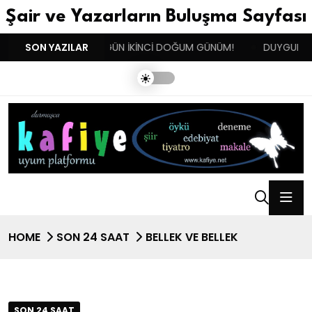
Şair ve Yazarların Buluşma Sayfası
!!
SON YAZILAR
BENIM BUGÜN İKİNCİ DOĞUM GÜNÜM!
DUYGULARIN BA
HOME
SON 24 SAAT
BELLEK VE BELLEK
SON 24 SAAT