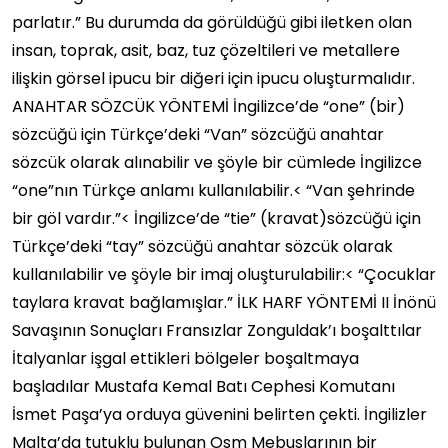
parlatır.” Bu durumda da görüldüğü gibi iletken olan
insan, toprak, asit, baz, tuz çözeltileri ve metallere
ilişkin görsel ipucu bir diğeri için ipucu oluşturmalıdır.
ANAHTAR SÖZCÜK YÖNTEMİ İngilizce’de “one” (bir)
sözcüğü için Türkçe’deki “Van” sözcüğü anahtar
sözcük olarak alınabilir ve şöyle bir cümlede İngilizce
“one”nın Türkçe anlamı kullanılabilir.< “Van şehrinde
bir göl vardır.”< İngilizce’de “tie” (kravat)sözcüğü için
Türkçe’deki “tay” sözcüğü anahtar sözcük olarak
kullanılabilir ve şöyle bir imaj oluşturulabilir:< “Çocuklar
taylara kravat bağlamışlar.” İLK HARF YÖNTEMİ II İnönü
Savaşının Sonuçları Fransızlar Zonguldak’ı boşalttılar
İtalyanlar işgal ettikleri bölgeler boşaltmaya
başladılar Mustafa Kemal Batı Cephesi Komutanı
İsmet Paşa’ya orduya güvenini belirten çekti. İngilizler
Malta’da tutuklu bulunan Osm Mebuslarının bir