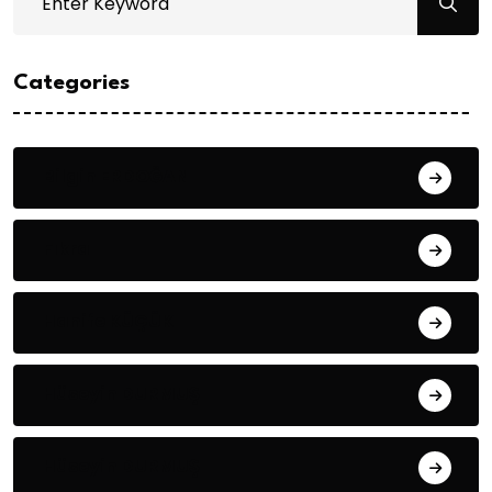
Categories
Bilgin ERDOĞAN
Fıkra
Hanife KÜÇÜK
Hüseyin DURMUŞ
Hüseyin DURMUŞ