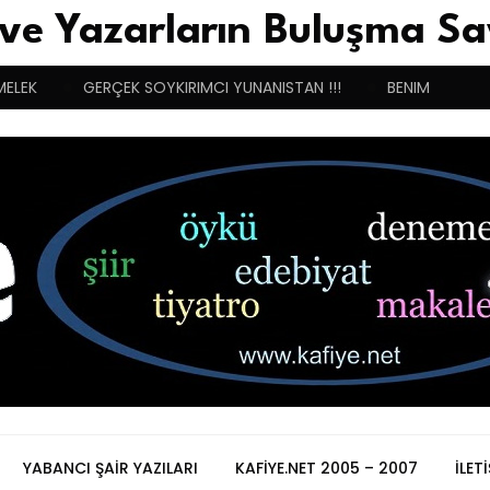
 ve Yazarların Buluşma Sa
MELEK
GERÇEK SOYKIRIMCI YUNANISTAN !!!
BENIM BUGÜN
YABANCI ŞAIR YAZILARI
KAFIYE.NET 2005 – 2007
İLET