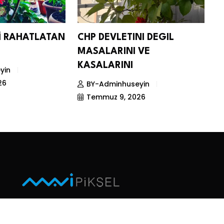
Nİ RAHATLATAN
CHP DEVLETINI DEGIL
D
MASALARINI VE
S
KASALARINI
yin
26
BY-Adminhuseyin
Temmuz 9, 2026