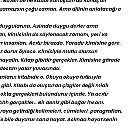
a. Bazen de ne kadar konuşsan da konuş bir
azamazsın çoğu zaman. Ama dilinin anlatacağı o
 duygularına. Aslında duygu derler ama
an, kimisinin de söylenecek zamanı, yeri ve
insanları. Acıtır birazda. Yaradır kimisine göre.
z durur öylece. Kimisiyle mutlu olursun
 hayalin. Kitap gibidir gerçekler. Kimisine görede
r destan yatar yuvasında.
nların kitabıdır o. Okuya okuya tutkuyla
ibi. Kitabı da oluşturan çizgiler değil midir
 çokta gerçekleri bulundurur içinde. Ya acıtır
h gerçekler.. Bir deniz gibi boğar insanı.
aya getirdiği kelimeleri, cümleleri, paragrafları,
e bile duyurur sana hayat. Aslında hayat senin