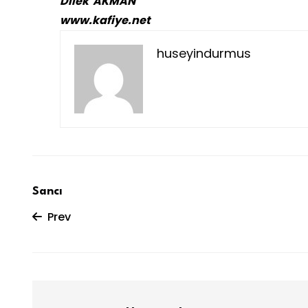
Dilek AKMAN
www.kafiye.net
huseyindurmus
Sancı
Prev