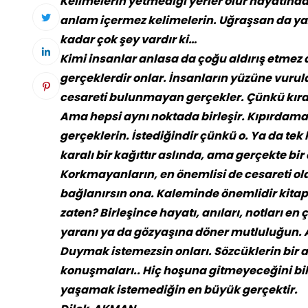
Kelimelerin yetmediği yerler olur hayatınd
anlam içermez kelimelerin. Uğraşsan da y
kadar çok şey vardır ki…
Kimi insanlar anlasa da çoğu aldırış etmez
gerçeklerdir onlar. İnsanların yüzüne vurul
cesareti bulunmayan gerçekler. Çünkü kırar 
Ama hepsi aynı noktada birleşir. Kıpırdama
gerçeklerin. İstediğindir çünkü o. Ya da tek
karalı bir kağıttır aslında, ama gerçekte bi
Korkmayanların, en önemlisi de cesareti ola
bağlanırsın ona. Kaleminde önemlidir kitap g
zaten? Birleşince hayatı, anıları, notları en
yaranı ya da gözyaşına döner mutluluğun. Ah
Duymak istemezsin onları. Sözcüklerin bir ar
konuşmaları.. Hiç hoşuna gitmeyeceğini bil
yaşamak istemediğin en büyük gerçektir.