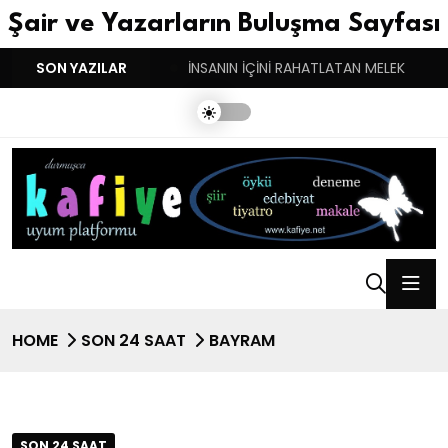
Şair ve Yazarların Buluşma Sayfası
YGULARIN BASARINDIR!
SON YAZILAR
İNSANIN İÇİNİ RAHATLATAN MELEK
HOME
SON 24 SAAT
BAYRAM
SON 24 SAAT