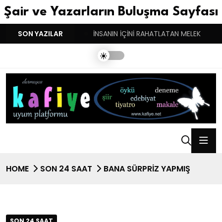
Şair ve Yazarların Buluşma Sayfası
YGULARIN BASARINDIR!
SON YAZILAR
İNSANIN İÇİNİ RAHATLATAN MELEK
HOME
SON 24 SAAT
BANA SÜRPRIZ YAPMIŞ
SON 24 SAAT