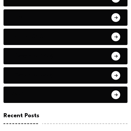
Fıkra
Hanife KÜÇÜK
Hüseyin DURMUŞ
Hüseyin DURMUŞ
Öyküler
Recent Posts