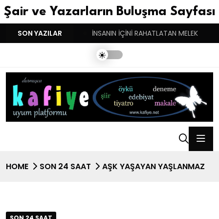
Şair ve Yazarların Buluşma Sayfası
YGULARIN BASARINDIR!
SON YAZILAR
İNSANIN İÇİNİ RAHATLATAN MELEK
HOME
SON 24 SAAT
AŞK YAŞAYAN YAŞLANMAZ
SON 24 SAAT