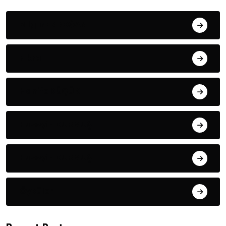
Bilgin ERDOĞAN
Fıkra
Hanife KÜÇÜK
Hüseyin DURMUŞ
Hüseyin DURMUŞ
Öyküler