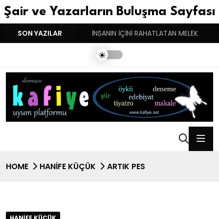
Şair ve Yazarların Buluşma Sayfası
YGULARIN BASARINDIR!
SON YAZILAR
İNSANIN İÇİNİ RAHATLATAN MELEK
HOME
HANIFE KÜÇÜK
ARTIK PES
HANIFE KÜÇÜK