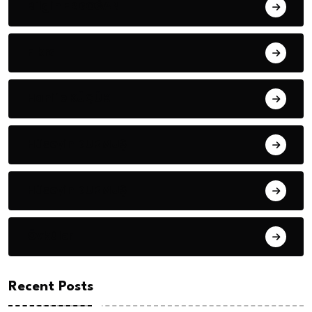
Bilgin ERDOĞAN
Fıkra
Hanife KÜÇÜK
Hüseyin DURMUŞ
Hüseyin DURMUŞ
Öyküler
Recent Posts