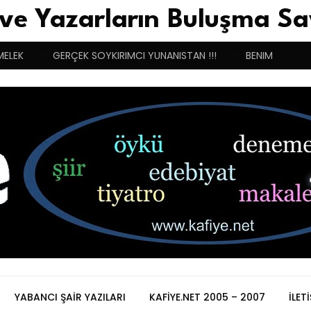
 ve Yazarların Buluşma Sa
MELEK
GERÇEK SOYKIRIMCI YUNANISTAN !!!
BENIM BUGÜN
YABANCI ŞAIR YAZILARI
KAFIYE.NET 2005 – 2007
İLET