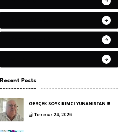
Hanife KÜÇÜK
Hüseyin DURMUŞ
Hüseyin DURMUŞ
Öyküler
Recent Posts
GERÇEK SOYKIRIMCI YUNANISTAN !!!
Temmuz 24, 2026