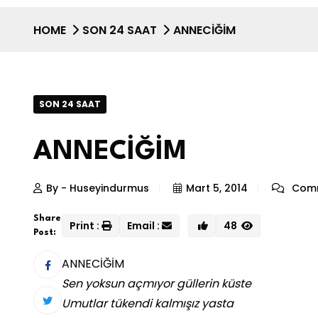
HOME
SON 24 SAAT
ANNECİĞİM
SON 24 SAAT
ANNECİĞİM
By - Huseyindurmus
Mart 5, 2014
Comm
Share
Print :
Email :
48
Post:
ANNECİĞİM
Sen yoksun açmıyor güllerin küste
Umutlar tükendi kalmışız yasta