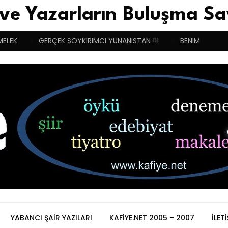
 ve Yazarların Buluşma Sa
MELEK
GERÇEK SOYKIRIMCI YUNANISTAN !!!
BENIM BUGÜN
YABANCI ŞAIR YAZILARI
KAFIYE.NET 2005 – 2007
İLET