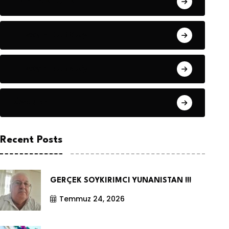
Hanife KÜÇÜK
Hüseyin DURMUŞ
Hüseyin DURMUŞ
Öyküler
Recent Posts
GERÇEK SOYKIRIMCI YUNANISTAN !!!
Temmuz 24, 2026