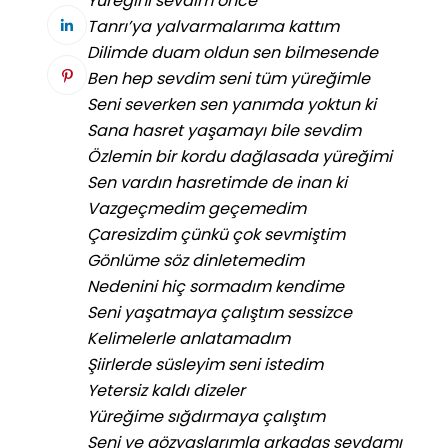
Yüreğini sevdim önce
Tanrı’ya yalvarmalarıma kattım
Dilimde duam oldun sen bilmesende
Ben hep sevdim seni tüm yüreğimle
Seni severken sen yanımda yoktun ki
Sana hasret yaşamayı bile sevdim
Özlemin bir kordu dağlasada yüreğimi
Sen vardın hasretimde de inan ki
Vazgeçmedim geçemedim
Çaresizdim çünkü çok sevmiştim
Gönlüme söz dinletemedim
Nedenini hiç sormadım kendime
Seni yaşatmaya çalıştım sessizce
Kelimelerle anlatamadım
Şiirlerde süsleyim seni istedim
Yetersiz kaldı dizeler
Yüreğime sığdırmaya çalıştım
Seni ve gözyaşlarımla arkadaş sevdamı