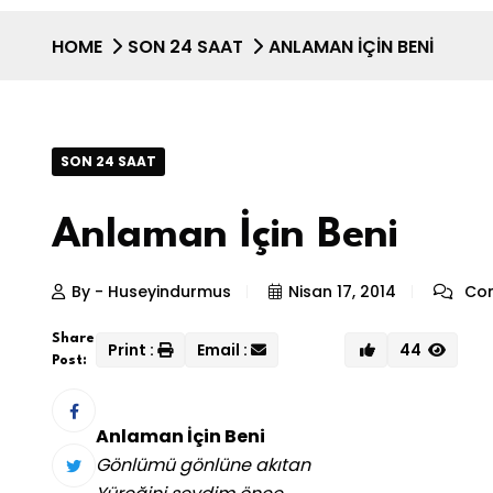
HOME
SON 24 SAAT
ANLAMAN İÇIN BENI
SON 24 SAAT
Anlaman İçin Beni
By - Huseyindurmus
Nisan 17, 2014
Com
Share
Print :
Email :
44
Post:
Anlaman İçin Beni
Gönlümü gönlüne akıtan