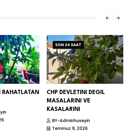
SON 24 SAAT
Nİ RAHATLATAN
CHP DEVLETINI DEGIL
D
MASALARINI VE
S
KASALARINI
yin
26
BY-Adminhuseyin
Temmuz 9, 2026