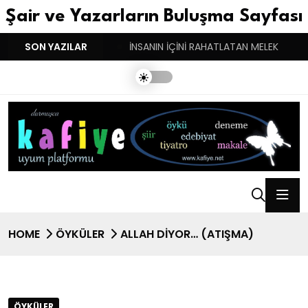
Şair ve Yazarların Buluşma Sayfası
YGULARIN BASARINDIR!
SON YAZILAR
İNSANIN İÇİNİ RAHATLATAN MELEK
HOME
ÖYKÜLER
ALLAH DIYOR… (ATIŞMA)
ÖYKÜLER