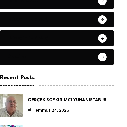
Hanife KÜÇÜK
Hüseyin DURMUŞ
Hüseyin DURMUŞ
Öyküler
Recent Posts
GERÇEK SOYKIRIMCI YUNANISTAN !!!
Temmuz 24, 2026