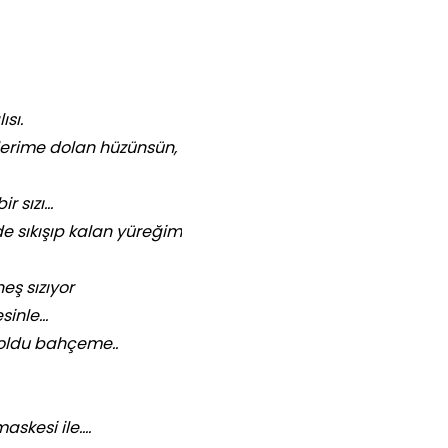
sı.
zlerime dolan hüzünsün,
r sızı…
de sıkışıp kalan yüreğim
ş sızıyor
esinle…
doldu bahçeme..
askesi ile….