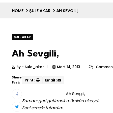
HOME
ŞULE AKAR
AH SEVGILI,
ŞULE AKAR
Ah Sevgili,
By - Sule_akar
Mart 14, 2013
Comment
Share
Print :
Email :
Post:
Ah Sevgili,
Zamanı geri getirmek mümkün olsaydı…
Seni sımsıkı tutardım…