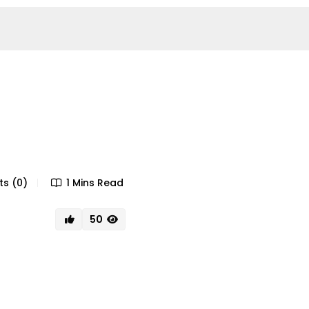
s (0)
1 Mins Read
50