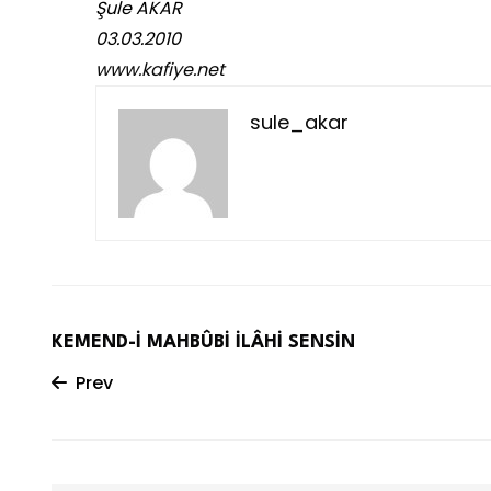
Şule AKAR
03.03.2010
www.kafiye.net
sule_akar
KEMEND-İ MAHBÛBİ İLÂHİ SENSİN
Prev