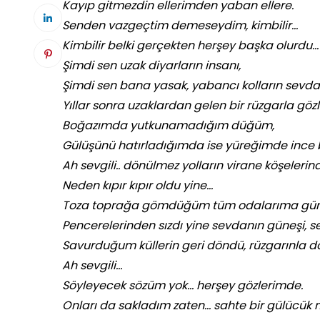
Kayıp gitmezdin ellerimden yaban ellere.
Senden vazgeçtim demeseydim, kimbilir…
Kimbilir belki gerçekten herşey başka olurdu…
Şimdi sen uzak diyarların insanı,
Şimdi sen bana yasak, yabancı kolların sevdalı
Yıllar sonra uzaklardan gelen bir rüzgarla gö
Boğazımda yutkunamadığım düğüm,
Gülüşünü hatırladığımda ise yüreğimde ince bi
Ah sevgili.. dönülmez yolların virane köşelerin
Neden kıpır kıpır oldu yine…
Toza toprağa gömdüğüm tüm odalarıma güne
Pencerelerinden sızdı yine sevdanın güneşi, s
Savurduğum küllerin geri döndü, rüzgarınla 
Ah sevgili…
Söyleyecek sözüm yok… herşey gözlerimde.
Onları da sakladım zaten… sahte bir gülücük m