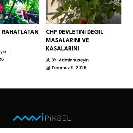
Nİ RAHATLATAN
CHP DEVLETINI DEGIL
D
MASALARINI VE
S
KASALARINI
yin
26
BY-Adminhuseyin
Temmuz 9, 2026