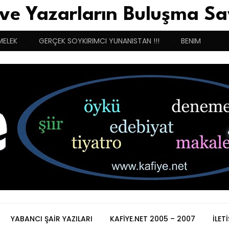
 ve Yazarların Buluşma Sa
MELEK
GERÇEK SOYKIRIMCI YUNANISTAN !!!
BENIM BUGÜN
YABANCI ŞAIR YAZILARI
KAFIYE.NET 2005 – 2007
İLET