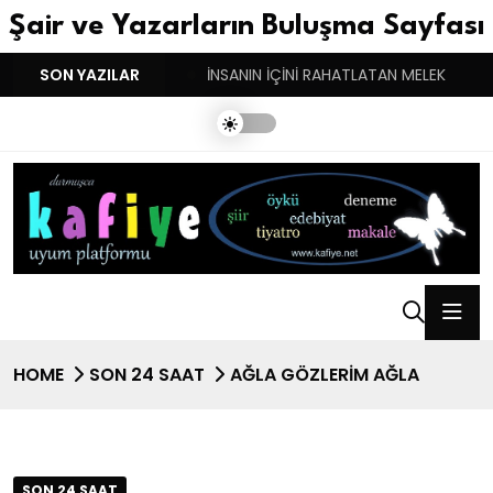
Şair ve Yazarların Buluşma Sayfası
YGULARIN BASARINDIR!
SON YAZILAR
İNSANIN İÇİNİ RAHATLATAN MELEK
HOME
SON 24 SAAT
AĞLA GÖZLERİM AĞLA
SON 24 SAAT