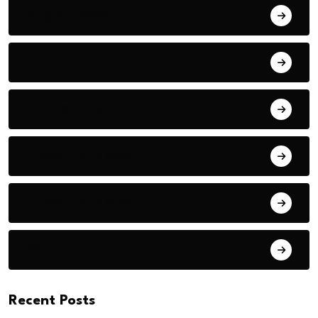
Bilgin ERDOĞAN
Fıkra
Hanife KÜÇÜK
Hüseyin DURMUŞ
Hüseyin DURMUŞ
Öyküler
Recent Posts