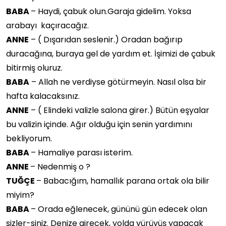
BABA
– Haydi, çabuk olun.Garaja gidelim. Yoksa
arabayı kaçıracağız.
ANNE
– ( Dışarıdan seslenir.) Oradan bağırıp
duracağına, buraya gel de yardım et. İşimizi de çabuk
bitirmiş oluruz.
BABA
– Allah ne verdiyse götürmeyin. Nasıl olsa bir
hafta kalacaksınız.
ANNE
– ( Elindeki valizle salona girer.) Bütün eşyalar
bu valizin içinde. Ağır olduğu için senin yardımını
bekliyorum.
BABA
– Hamaliye parası isterim.
ANNE
– Nedenmiş o ?
TUĞÇE
– Babacığım, hamallık parana ortak ola bilir
miyim?
BABA
– Orada eğlenecek, gününü gün edecek olan
sizler-siniz. Denize girecek, yolda yürüyüş yapacak