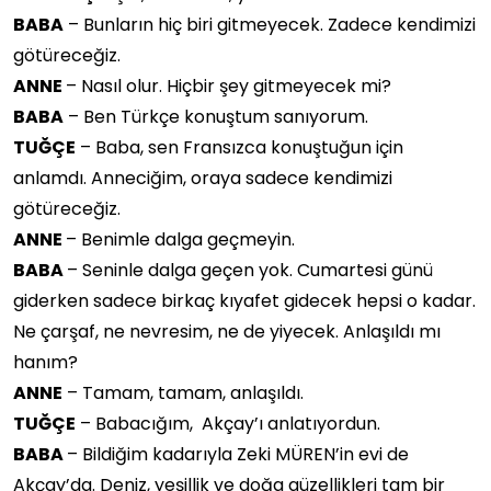
BABA
– Bunların hiç biri gitmeyecek. Zadece kendimizi
götüreceğiz.
ANNE
– Nasıl olur. Hiçbir şey gitmeyecek mi?
BABA
– Ben Türkçe konuştum sanıyorum.
TUĞÇE
– Baba, sen Fransızca konuştuğun için
anlamdı. Anneciğim, oraya sadece kendimizi
götüreceğiz.
ANNE
– Benimle dalga geçmeyin.
BABA
– Seninle dalga geçen yok. Cumartesi günü
giderken sadece birkaç kıyafet gidecek hepsi o kadar.
Ne çarşaf, ne nevresim, ne de yiyecek. Anlaşıldı mı
hanım?
ANNE
– Tamam, tamam, anlaşıldı.
TUĞÇE
– Babacığım, Akçay’ı anlatıyordun.
BABA
– Bildiğim kadarıyla Zeki MÜREN’in evi de
Akçay’da. Deniz, yeşillik ve doğa güzellikleri tam bir