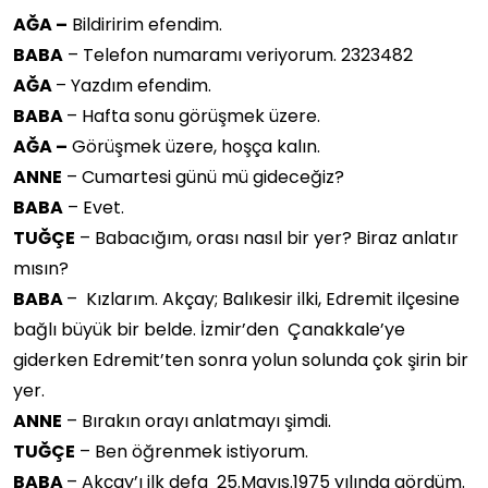
AĞA –
Bildiririm efendim.
BABA
– Telefon numaramı veriyorum. 2323482
AĞA
– Yazdım efendim.
BABA
– Hafta sonu görüşmek üzere.
AĞA –
Görüşmek üzere, hoşça kalın.
ANNE
– Cumartesi günü mü gideceğiz?
BABA
– Evet.
TUĞÇE
– Babacığım, orası nasıl bir yer? Biraz anlatır
mısın?
BABA
– Kızlarım. Akçay; Balıkesir ilki, Edremit ilçesine
bağlı büyük bir belde. İzmir’den Çanakkale’ye
giderken Edremit’ten sonra yolun solunda çok şirin bir
yer.
ANNE
– Bırakın orayı anlatmayı şimdi.
TUĞÇE
– Ben öğrenmek istiyorum.
BABA
– Akçay’ı ilk defa 25.Mayıs.1975 yılında gördüm.