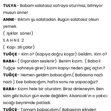
TULYA
– Babam salatasız sofraya oturmaz, bilmiyor
musun anne!
ANNE
– Bıktım şu salatadan. Bugün salatasız olsun
yemek.
( Işıklar söner)
S A H N E 2
( Kapı zili çalar)
TUĞÇE
– Kim o? (Kapıya doğru koşar) Geldim.. Kim o?
BABA-
( Dışarıdan seslenir) Benim kızım. ( Baba il
Tuğçe sahneye girer) kızım kapıyı neden geç açtın.?
TUĞÇE
– Hemen geldim babacığım.( Babasına nazlı
nazlı ) Eee babacığım, hafta sonu ne yapacağız?
BABA-
Kızım hele bir oturalım. Biraz dinleneyim. Ben
sizin gibi bütün gün evde değildim. Alsancak’ın o yakıcı
sıcağı beynimde patladı.
TUĞÇE
– Tamam babacığım.( Babasının elinden