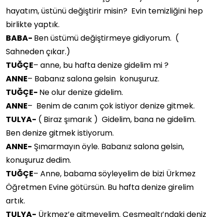
hayatım, üstünü değiştirir misin? Evin temizliğini hep
birlikte yaptık.
BABA-
Ben üstümü değiştirmeye gidiyorum. (
Sahneden çıkar.)
TUĞÇE
– anne, bu hafta denize gidelim mi ?
ANNE
– Babanız salona gelsin konuşuruz.
TUĞÇE-
Ne olur denize gidelim.
ANNE
– Benim de canım çok istiyor denize gitmek.
TULYA-
( Biraz şımarık ) Gidelim, bana ne gidelim.
Ben denize gitmek istiyorum.
ANNE-
Şımarmayın öyle. Babanız salona gelsin,
konuşuruz dedim.
TUĞÇE
– Anne, babama söyleyelim de bizi Ürkmez
Öğretmen Evine götürsün. Bu hafta denize girelim
artık.
TULYA-
Ürkmez’e gitmeyelim. Çeşmealtı’ndaki deniz