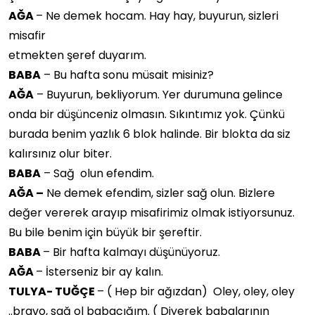
AĞA
– Ne demek hocam. Hay hay, buyurun, sizleri
misafir
etmekten şeref duyarım.
BABA
– Bu hafta sonu müsait misiniz?
AĞA
– Buyurun, bekliyorum. Yer durumuna gelince
onda bir düşünceniz olmasın. Sıkıntımız yok. Çünkü
burada benim yazlık 6 blok halinde. Bir blokta da siz
kalırsınız olur biter.
BABA
– Sağ olun efendim.
AĞA –
Ne demek efendim, sizler sağ olun. Bizlere
değer vererek arayıp misafirimiz olmak istiyorsunuz.
Bu bile benim için büyük bir şereftir.
BABA
– Bir hafta kalmayı düşünüyoruz.
AĞA
– İsterseniz bir ay kalın.
TULYA- TUĞÇE
– ( Hep bir ağızdan) Oley, oley, oley
..bravo, sağ ol babacığım. ( Diyerek babalarının