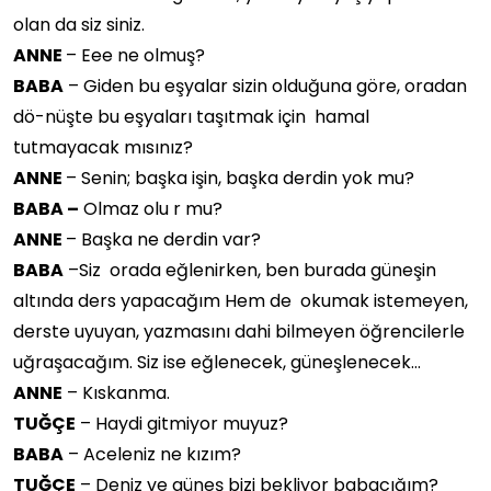
olan da siz siniz.
ANNE
– Eee ne olmuş?
BABA
– Giden bu eşyalar sizin olduğuna göre, oradan
dö-nüşte bu eşyaları taşıtmak için hamal
tutmayacak mısınız?
ANNE
– Senin; başka işin, başka derdin yok mu?
BABA –
Olmaz olu r mu?
ANNE
– Başka ne derdin var?
BABA
–Siz orada eğlenirken, ben burada güneşin
altında ders yapacağım Hem de okumak istemeyen,
derste uyuyan, yazmasını dahi bilmeyen öğrencilerle
uğraşacağım. Siz ise eğlenecek, güneşlenecek…
ANNE
– Kıskanma.
TUĞÇE
– Haydi gitmiyor muyuz?
BABA
– Aceleniz ne kızım?
TUĞÇE
– Deniz ve güneş bizi bekliyor babacığım?