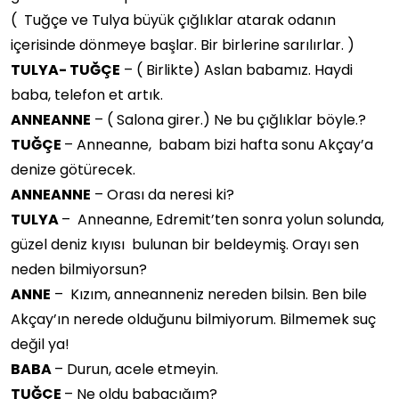
( Tuğçe ve Tulya büyük çığlıklar atarak odanın
içerisinde dönmeye başlar. Bir birlerine sarılırlar. )
TULYA- TUĞÇE
– ( Birlikte) Aslan babamız. Haydi
baba, telefon et artık.
ANNEANNE
– ( Salona girer.) Ne bu çığlıklar böyle.?
TUĞÇE
– Anneanne, babam bizi hafta sonu Akçay’a
denize götürecek.
ANNEANNE
– Orası da neresi ki?
TULYA
– Anneanne, Edremit’ten sonra yolun solunda,
güzel deniz kıyısı bulunan bir beldeymiş. Orayı sen
neden bilmiyorsun?
ANNE
– Kızım, anneanneniz nereden bilsin. Ben bile
Akçay’ın nerede olduğunu bilmiyorum. Bilmemek suç
değil ya!
BABA
– Durun, acele etmeyin.
TUĞÇE
– Ne oldu babacığım?