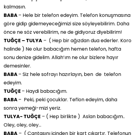
kalmasın.
BABA
– Hele bir telefon edeyim. Telefon konuşmasına
göre gidip gidemeyeceğimizi size söyleyebilirim. Daha
önce ne söz verebilirim, ne de gidiyoruz diyebilirim!
TUĞÇE – TULYA
– ( Hep bir ağızdan dua ederler. Koro
halinde ) Ne olur babacığım hemen telefon, hafta
sonu denize gidelim. Allah’ım ne olur bizlere hayır
demesinler.
BABA
– Siz hele sofrayı hazırlayın, ben de telefon
edeyim.
TUĞÇE
– Haydi babacığım.
BABA
– Peki, peki çocuklar. Teflon edeyim, daha
sonra yemeği-mizi yeriz.
TULYA- TUĞÇE
– ( Hep birlikte ) Aslan babacığım..
Oley, oley, oley…
BABA
– ( Çantasını içinden bir kart çıkartır. Telefonun