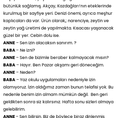
bütünlük sağlamış. Akçay, Kazdağları’nın eteklerinde
kurulmuş bir sayfiye yeri. Denizi önemi, ayrıca meşhur
kaplıcaları da var. Ürün olarak,; narenciye, zeytin ve
zeytin yağ üretimi de yapılmakta. Kısacası yaşanacak
güzel bir yer. Cebin dolu ise.
ANNE
– Sen izin alacaksın sanırım. ?
BABA
– Ne izni?
ANNE
– Sen de bizimle beraber kalmayacak mısın?
BABA
– Hayır. Ben Pazar akşamı geri döneceğim.
ANNE
– Neden?
BABA
– Yaz okulu uygulamaları nedeniyle izin
alamıyoruz. İzin aldığımız zaman bunun telafisi yok. Bu
nedenle benim izin almam mümkün değil. Ben geri
geldikten sonra siz kalırsınız. Hafta sonu sizleri almaya
gelebilirim.
ANNE
– Sen bilirsin. Biz de böylece biraz dinlenmiş