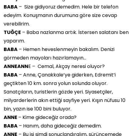
BABA
– Size gidiyoruz demedim. Hele bir telefon
edeyim. Konuşmanın durumuna göre size cevap
verebilirim.
TUĞÇE
– Baba nazlanma artık. İstersen salatanı ben
yaparım.
BABA
– Hemen heveslenmeyin bakalım. Denizi
görmeden mayoları hazırlamayın…
ANNEANN
E – Cemal, Akçay neresi oluyor?
BABA
– Anne, Çanakkale’ye giderken, Edremit’i
geçtikten 10 km. sonra yolun solunda oluyor.
Sanatçıların, turistlerin gözde yeri. Siyasetçiler,
milyarderlerin akın ettiği sayfiye yeri. Kışın nüfusu 10
bin, yazın ise 100 bini buluyor.
ANNE
– Kime gideceğiz orada?
BABA
– Hanım, daha gideceğiz demedim.
ANNE
– Bu işi şimdi sonuçlandıralım, sürüncemede