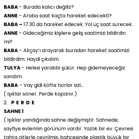
BABA
– Burada kalıcı değiliz?
ANNE
– Araba saat kaçta hareket edecekti?
BABA –
17.30 da hareket edecek. Yol üç saat sürecek.
ANNE
– Gideceğimiz kişilere geliş saatimizi bildirdin
mi?
BABA
– Akçay’ı arayarak buradan hareket saatimizi
bildirdim. Haydi çıkalım.
TULYA
– Helesi yarabbi şükür. Hep gidemeyeceğiz
sandım.
BABA
– Vay gidi köfte horlar sizi…
( Işıklar söner. Perde kapanır.)
2.
P E R D E
SAHNE 1
( Işıklar yandığında sahne değişmiştir. Sahnede;
sayfiye evlerinin görünüm vardır. Yazlık bir ev. Çevresi
tahta çitlerle çevrilmiş, bahçesinde plastik büyük bir