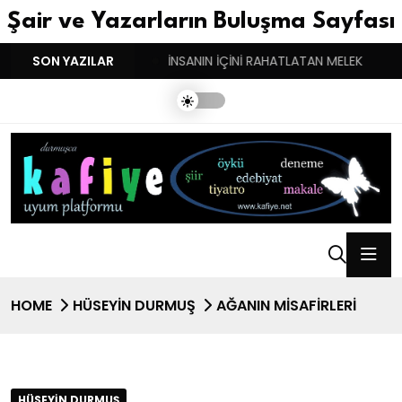
Şair ve Yazarların Buluşma Sayfası
 BASARINDIR!
SON YAZILAR
İNSANIN İÇİNİ RAHATLATAN MELEK
GERÇEK S
HOME
HÜSEYIN DURMUŞ
AĞANIN MISAFIRLERI
HÜSEYIN DURMUŞ