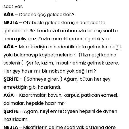
saat var.
AĞA
– Desene geç gelecekler.?
NEJLA
– Otobüsle gelecekleri için dört saatte
gelebilirler. Biz kendi özel arabamızla bile üç saatte
anca geliyoruz. Fazla meraklanmana gerek yok.
AĞA
– Merak edişimin nedeni ilk defa gelmeleri değil,
yolu bulamayıp kaybetmeleridir. (Hizmetçi kadına
seslenir.) Şerife, kızım, misafirlerimiz gelmek üzere.
Her şey hazır mı, bir noksan yok değil mi?
ŞERİFE
– ( Sahneye girer. ) Ağam, bütün her şey
emrettiğin gibi hazırlandı.
AĞA
– Kızartmalar, kavun, karpuz, patlıcan ezmesi,
dolmalar, hepside hazır mı?
ŞERİFE
– Ağam, neyi emrettiysen hepsini de aynen
hazırladım.
NEJLA
– Misafirlerin gelme saati yaklaştığına göre