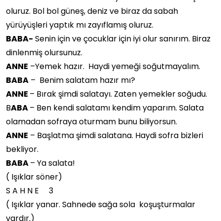
oluruz. Bol bol güneş, deniz ve biraz da sabah
yürüyüşleri yaptık mı zayıflamış oluruz.
BABA-
Senin için ve çocuklar için iyi olur sanırım. Biraz
dinlenmiş olursunuz.
ANNE
–Yemek hazır. Haydi yemeği soğutmayalım.
BABA
– Benim salatam hazır mı?
ANNE
– Bırak şimdi salatayı. Zaten yemekler soğudu.
B
ABA
– Ben kendi salatamı kendim yaparım. Salata
olamadan sofraya oturmam bunu biliyorsun.
ANNE
– Başlatma şimdi salatana. Haydi sofra bizleri
bekliyor.
BABA
– Ya salata!
( Işıklar söner)
S A H N E 3
( Işıklar yanar. Sahnede sağa sola koşuşturmalar
vardır.)