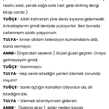
resim, saat, yerde sağa sola rast gele atılmış dergi,
kitap vardır.)
TUĞÇE
– Allah kahretsin yine deniz kıyısına gidemedik.
Arkadaşlarım şimdi denizde yüzüyorlar. Ben burada
cehennem azabı yaşıyorum.
TULYA-
Anne! ablam televizyon kumandasını aldı,
bana vermiyor.
ANNE-
(Dışarıdan seslenir.) Güzel güzel geçinin. Oraya
gelmeyeyim şimdi.
TUĞÇE
– Gammazcı.
TULYA
– Hep senin istediğin yerleri izlemek zorunda
mıyım?
TUĞÇE
– Sanki açtığın kanalları izliyorsun da, al!
İstediğini izle.
TULYA
– İzlemek istemiyorsan gidersin.
ANNE
– (Salona girer.) sizler neden kavga