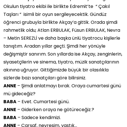
Okulun tiyatro ekibi ile birlikte Edremit’te “ Çakıl
Taşları “ isimli bir oyun sergileyecektik. Gündüz
öğrenci grubuyla birlikte Akçay’a gittik. Orada şimdi
rahmetlik oldu; Atlan ERBULAK, Füsun ERBULAK, Nevra
– Metin SEREZLİ ve daha başka ünlü tiyatrocu kişilerle
tanıştım. Aradan yıllar geçti. Şimdi her yönüyle
değişmiştir sanırım. Son yıllarda ise Akçay, zenginlerin,
siyasetçilerin ve sinema, tiyatro, müzik sanatçılarının
akınına uğruyor. Gittiğimizde büyük bir olasılıkla
sizlerde bazı sanatçıları göre bilirsiniz.
ANNE
– Şimdi anlatmayı bırak. Oraya cumartesi günü
mü gideceğiz?
BABA
– Evet. Cumartesi günü.
ANNE
– Giderken oraya ne götüreceğiz.?
BABA
– Sadece kendimizi.
ANNE
– Çarşaf, nevresim, yastık…