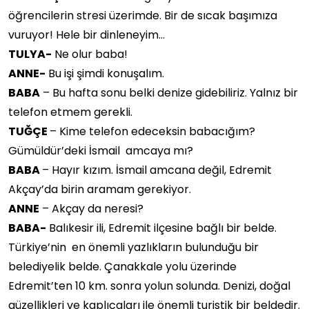
öğrencilerin stresi üzerimde. Bir de sıcak başımıza
vuruyor! Hele bir dinleneyim…
TULYA-
Ne olur baba!
ANNE-
Bu işi şimdi konuşalım.
BABA
– Bu hafta sonu belki denize gidebiliriz. Yalnız bir
telefon etmem gerekli.
TUĞÇE
– Kime telefon edeceksin babacığım?
Gümüldür’deki İsmail amcaya mı?
BABA
– Hayır kızım. İsmail amcana değil, Edremit
Akçay’da birin aramam gerekiyor.
ANNE
– Akçay da neresi?
BABA-
Balıkesir ili, Edremit ilçesine bağlı bir belde.
Türkiye’nin en önemli yazlıkların bulunduğu bir
belediyelik belde. Çanakkale yolu üzerinde
Edremit’ten 10 km. sonra yolun solunda. Denizi, doğal
güzellikleri ve kaplıcaları ile önemli turistik bir beldedir.