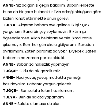
ANNE-
Siz dalganızı geçin bakalım. Babanı elbette
buna da bir çare bulacaktır.Evin erkeği olduğuna göre
bizleri rahat ettirmekte onun görevi.
TULYA-
Akşama babam eve gelince ilk işi “ Çok
yorgunum. Bana bir şey söylemeyin. Bıktım şu
öğrencilerden. Allah belalarını versin. Şimdi tatile
çıkamayız. Ben her gün okula gidiyorum . Buradan
ayrılamam. Zaten paramız da yok.” Diyecek. Zaten
babamın ne zaman parası oldu ki.
ANNE-
Babanıza haksızlık yapmayın!
TUĞÇE
– Oldu da biz gezdik mi?
A
NNE-
Hadi yavaş yavaş mutfakta yemeği
hazırlayalım. Babanız yorgun gelecek.
TUĞÇE
– Ben salata falan hazırlamam.
TULYA-
Ben de salata yapamam.
ANNE
– Salata olamasa da olur.