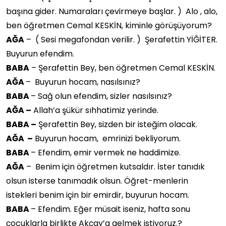
başına gider. Numaraları çevirmeye başlar. ) Alo , alo,
ben öğretmen Cemal KESKİN, kiminle görüşüyorum?
AĞA
– ( Sesi megafondan verilir. ) Şerafettin YİĞİTER.
Buyurun efendim.
BABA
– Şerafettin Bey, ben öğretmen Cemal KESKİN.
AĞA
– Buyurun hocam, nasılsınız?
BABA
– Sağ olun efendim, sizler nasılsınız?
AĞA –
Allah’a şükür sıhhatimiz yerinde.
BABA –
Şerafettin Bey, sizden bir isteğim olacak.
AĞA –
Buyurun hocam, emrinizi bekliyorum.
BABA
– Efendim, emir vermek ne haddimize.
AĞA
– Benim için öğretmen kutsaldır. İster tanıdık
olsun isterse tanımadık olsun. Öğret-menlerin
istekleri benim için bir emirdir, buyurun hocam.
BABA
– Efendim. Eğer müsait iseniz, hafta sonu
çocuklarla birlikte Akçay’a gelmek istiyoruz.?