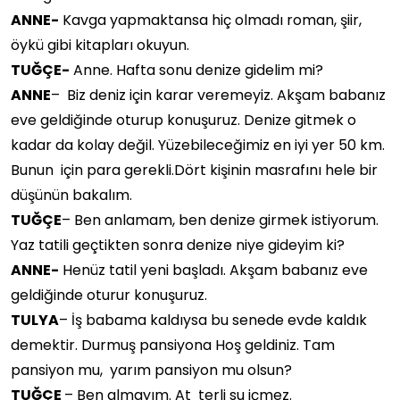
ANNE-
Kavga yapmaktansa hiç olmadı roman, şiir,
öykü gibi kitapları okuyun.
TUĞÇE-
Anne. Hafta sonu denize gidelim mi?
ANNE
– Biz deniz için karar veremeyiz. Akşam babanız
eve geldiğinde oturup konuşuruz. Denize gitmek o
kadar da kolay değil. Yüzebileceğimiz en iyi yer 50 km.
Bunun için para gerekli.Dört kişinin masrafını hele bir
düşünün bakalım.
TUĞÇE
– Ben anlamam, ben denize girmek istiyorum.
Yaz tatili geçtikten sonra denize niye gideyim ki?
ANNE-
Henüz tatil yeni başladı. Akşam babanız eve
geldiğinde oturur konuşuruz.
TULYA
– İş babama kaldıysa bu senede evde kaldık
demektir. Durmuş pansiyona Hoş geldiniz. Tam
pansiyon mu, yarım pansiyon mu olsun?
TUĞÇE
– Ben almayım. At terli su içmez.