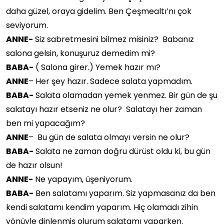
daha güzel, oraya gidelim. Ben Çeşmealtı’nı çok
seviyorum.
ANNE-
Siz sabretmesini bilmez misiniz? Babanız
salona gelsin, konuşuruz demedim mi?
BABA-
( Salona girer.) Yemek hazır mı?
ANNE
– Her şey hazır. Sadece salata yapmadım.
BABA-
Salata olamadan yemek yenmez. Bir gün de şu
salatayı hazır etseniz ne olur? Salatayı her zaman
ben mi yapacağım?
ANNE
– Bu gün de salata olmayı versin ne olur?
BABA-
Salata ne zaman doğru dürüst oldu ki, bu gün
de hazır olsun!
ANNE-
Ne yapayım, üşeniyorum.
BABA-
Ben salatamı yaparım. Siz yapmasanız da ben
kendi salatamı kendim yaparım. Hiç olamadı zihin
yönüyle dinlenmiş olurum salatamı yaparken.