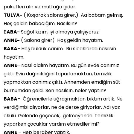
paketleri alır ve mutfağa gider.
TULYA-
( Koşarak salona girer.) Aa babam gelmiş.
Hoş geldin babacığım. Nasılsın?
B
ABA-
Sağol kızım, iyi olmaya çalışıyoruz.
ANNE-
( Salona girer) Hoş geldin hayatım.
BABA-
Hoş bulduk canım. Bu sıcaklarda nasılsın
hayatım.
ANNE
– Nasıl olalım hayatım. Bu gün evde canımız
çıktı. Evin dağınıklığını toparlamaktan, temizlik
yapmaktan canımız çıktı. Annemden emdiğim süt
burnumdan geldi. Sen nasılsın, neler yaptın?
BABA
– Öğrencilerle uğraşmaktan bıktım artık. Ne
verdiğimizi alıyorlar, ne de derse giriyorlar. Adı yaz
okulu. Gelende geçecek, gelmeyende. Temizlik
yaparken çocuklar yardım etmediler mi?
ANNE
– Hep beraber yaptık.