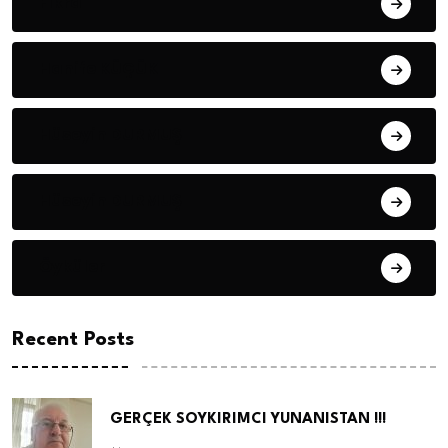
Fıkra
Hanife KÜÇÜK
Hüseyin DURMUŞ
Hüseyin DURMUŞ
Öyküler
Recent Posts
GERÇEK SOYKIRIMCI YUNANISTAN !!!