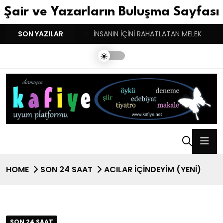
Şair ve Yazarların Buluşma Sayfası
YGULARIN BASARINDIR!
SON YAZILAR
İNSANIN İÇİNİ RAHATLATAN MELEK
HOME
SON 24 SAAT
ACILAR İÇINDEYİM (YENI)
SON 24 SAAT