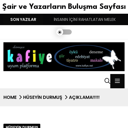
Şair ve Yazarların Buluşma Sayfası
YGULARIN BASARINDIR!
SON YAZILAR
İNSANIN İÇİNİ RAHATLATAN MELEK
HOME
HÜSEYIN DURMUŞ
AÇIKLAMA!!!!!
HÜSEYIN DURMUŞ