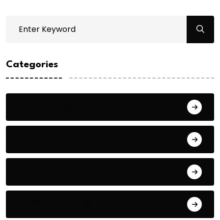
Categories
Bilgin ERDOĞAN
Fıkra
Hanife KÜÇÜK
Hüseyin DURMUŞ