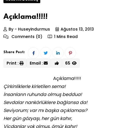
Açıklama!!!!!
By - Huseyindurmus
Ağustos 13, 2013
Comments (0)
1 Mins Read
Share Post:
Print :
Email :
65
Açıklama!!!!!
Çirkinliklerle kirletilen sema!
İnsanların ruhunda olmuş beddua!
Sevdalar nankörlüklere bağlansa da!
Seviyorum; var mı başka açıklaması?
Her gün gözyaşı, her gün kahır,
Vicdanlar yok olmuş, ömür kahır!