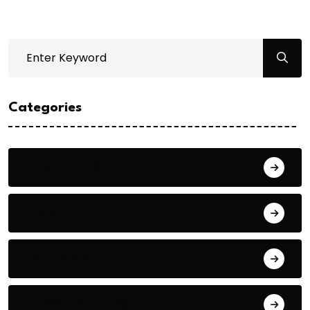
Categories
Bilgin ERDOĞAN
Fıkra
Hanife KÜÇÜK
Hüseyin DURMUŞ