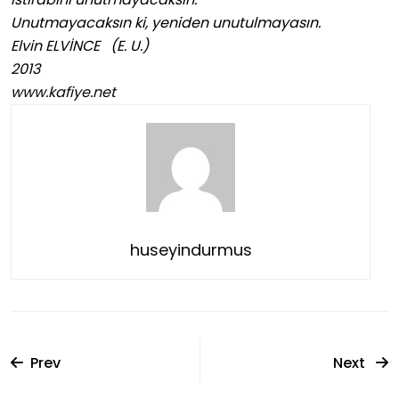
Unutmayacaksın ki, yeniden unutulmayasın.
Elvin ELVİNCE (E. U.)
2013
www.kafiye.net
huseyindurmus
Prev
Next