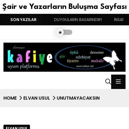
Şair ve Yazarların Buluşma Sayfası
İKİNCİ DOĞUM GÜNÜM!
SON YAZILAR
DUYGULARIN BASARINDIR!
İNSANIN
HOME
ELVAN USUL
UNUTMAYACAKSIN
ELVAN USUL